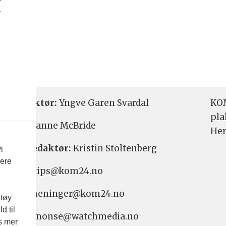
r
r
etsredaktør:
Yngve Garen Svardal
KOM
pla
aktør:
Hanne McBride
Her
varlig redaktør:
Kristin Stoltenberg
i
vere
etstips: tips@kom24.no
inger: meninger@kom24.no
ktøy
d til
onse: annonse@watchmedia.no
es mer