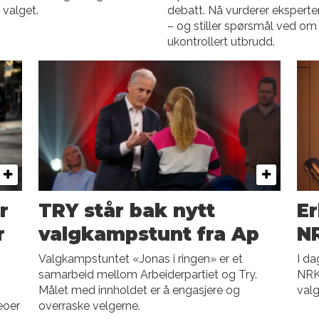
 valget.
debatt. Nå vurderer ekspert
– og stiller spørsmål ved om d
ukontrollert utbrudd.
r
TRY står bak nytt
Er
r
valgkampstunt fra Ap
N
Valgkampstuntet «Jonas i ringen» er et
I da
samarbeid mellom Arbeiderpartiet og Try.
NRK
Målet med innholdet er å engasjere og
val
eoer
overraske velgerne.