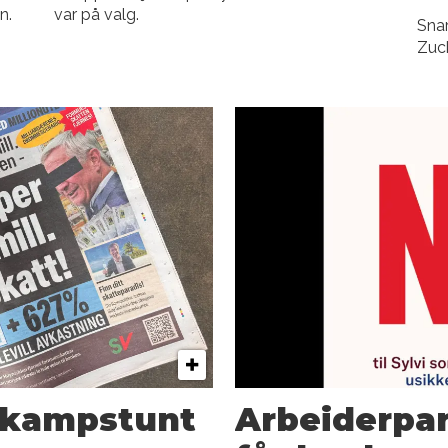
n.
var på valg.
Snar
Zuck
gkampstunt
Arbeiderpar