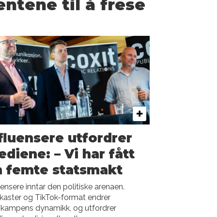
ntene til å frese
fluensere utfordrer
diene: – Vi har fått
n femte statsmakt
uensere inntar den politiske arenaen.
aster og TikTok-format endrer
gkampens dynamikk, og utfordrer