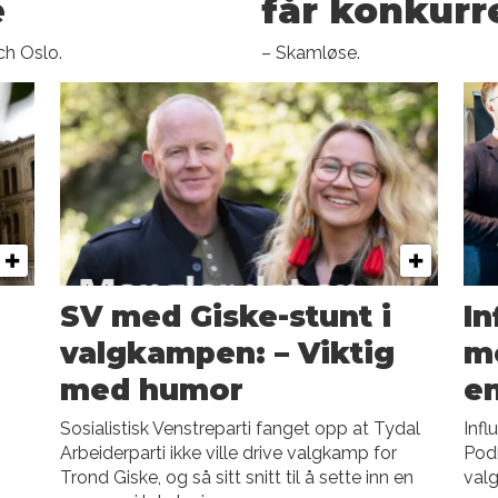
e
får konkurre
ch Oslo.
– Skamløse.
SV med Giske-stunt i
In
valgkampen: – Viktig
me
med humor
e
Sosialistisk Venstreparti fanget opp at Tydal
Infl
Arbeiderparti ikke ville drive valgkamp for
Podk
Trond Giske, og så sitt snitt til å sette inn en
val