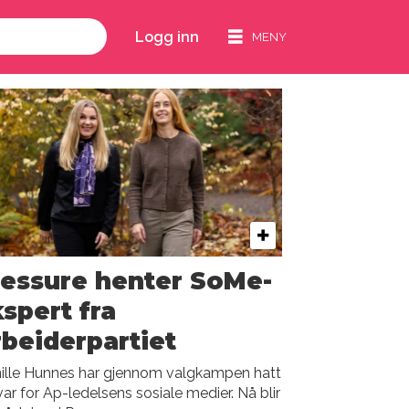
Logg inn
essure henter SoMe-
spert fra
beiderpartiet
nille Hunnes har gjennom valgkampen hatt
ar for Ap-ledelsens sosiale medier. Nå blir