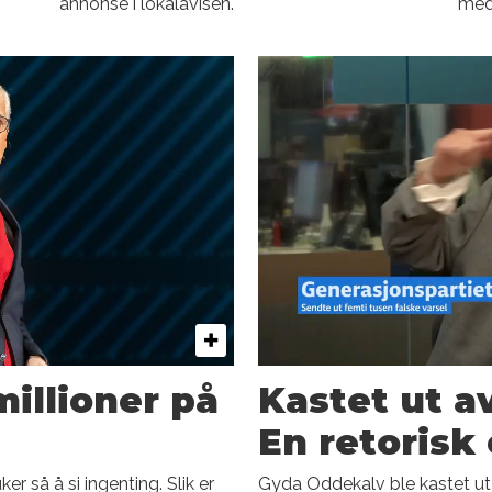
t
annonse i lokalavisen.
medi
illioner på
Kastet ut av
En retorisk 
r så å si ingenting. Slik er
Gyda Oddekalv ble kastet ut 