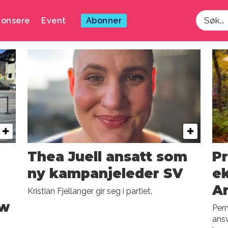
onsere
Event
Abonner
Søk
Thea Juell ansatt som
Pr
ny kampanjeleder SV
ek
Ar
Kristian Fjellanger gir seg i partiet.
ew
Per
ansv