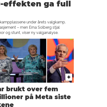
-effekten ga full
te kampplassene under årets valgkamp.
gasjement – men Erna Solberg stjal
og stunt, viser ny valganalyse.
r brukt over fem
llioner på Meta siste
kene