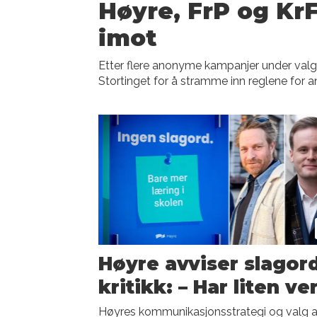
Høyre, FrP og Kr
imot
Etter flere anonyme kampanjer under valgka
Stortinget for å stramme inn reglene for 
Høyre avviser slagor
kritikk: – Har liten ve
Høyres kommunikasjonsstrategi og valg 