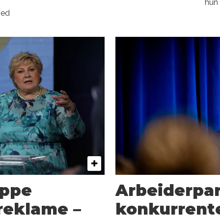
hun 
med
oppe
Arbeiderpar
reklame –
konkurrente