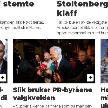
F stemte
Stoltenberg
klaff
mpen, fikk Rødt flertall i
TikTok ble en av de viktigs
anonym politisk reklame.
Arbeiderpartiet fikk mest en
oppmerksomheten med humor 
d-
Slik bruker PR-byråene
Ha
rdi
valgkvelden
mi
u
av
– Slipper å kjenne på frykta som da man selv