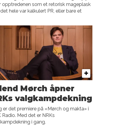
er opptredenen som et retorisk mageplask
et hele var kalkulert PR, eller bare et
lend Mørch åpner
RKs valgkampdekning
g er det premiere på «Mørch og makta» i
 Radio. Med det er NRKs
gkampdekning i gang.