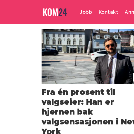
Jobb
Kontakt
Ann
Emne:
valgkamp
Fra én prosent til
valgseier: Han er
hjernen bak
valgsensasjonen i N
York