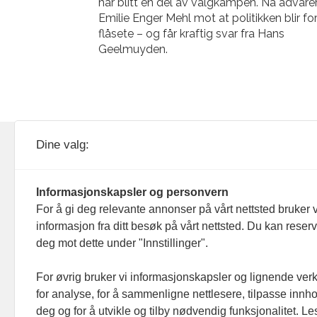
har blitt en del av valgkampen. Nå advare
Emilie Enger Mehl mot at politikken blir fo
flåsete – og får kraftig svar fra Hans
Geelmuyden.
KOM24 drives av KOM24 AS.
Nyh
Dine valg:
Organisasjons­nummer: 928
Red
093 182
Informasjonskapsler og personvern
Ans
For å gi deg relevante annonser på vårt nettsted bruker v
informasjon fra ditt besøk på vårt nettsted. Du kan reser
Nyh
deg mot dette under "Innstillinger".
Men
For øvrig bruker vi informasjonskapsler og lignende ver
for analyse, for å sammenligne nettlesere, tilpasse innhol
Ann
deg og for å utvikle og tilby nødvendig funksjonalitet. L