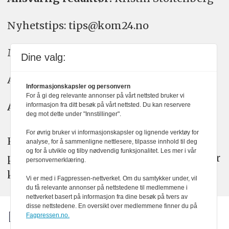
Nyhetstips: tips@kom24.no
Meninger: meninger@kom24.no
Dine valg:
Annonse: annonse@watchmedia.no
Informasjonskapsler og personvern
For å gi deg relevante annonser på vårt nettsted bruker vi
Abonnement:
kom24@watchmedia.no
informasjon fra ditt besøk på vårt nettsted. Du kan reservere
deg mot dette under "Innstillinger".
For øvrig bruker vi informasjonskapsler og lignende verktøy for
KOM24 arbeider etter Vær Varsom-
analyse, for å sammenligne nettlesere, tilpasse innhold til deg
og for å utvikle og tilby nødvendig funksjonalitet. Les mer i vår
plakatens regler for god presseskikk. Her
personvernerklæring.
kan du lese mer om
PFUs
arbeid.
Vi er med i Fagpressen-nettverket. Om du samtykker under, vil
du få relevante annonser på nettstedene til medlemmene i
nettverket basert på informasjon fra dine besøk på tvers av
disse nettstedene. En oversikt over medlemmene finner du på
Fagpressen.no.