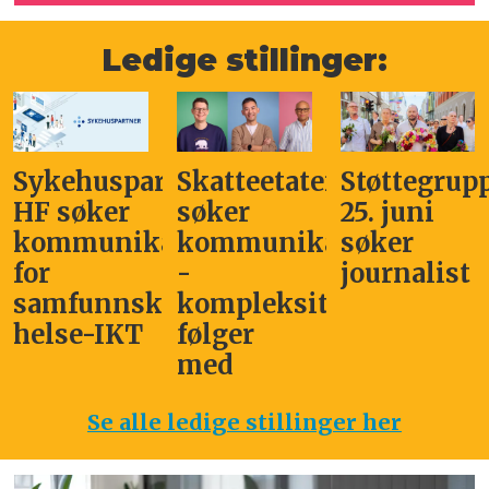
Ledige stillinger:
Sykehuspartner
Skatteetaten
Støttegrup
HF søker
søker
25. juni
kommunikasjonssjef
kommunikasjonsleder
søker
for
-
journalist
samfunnskritisk
kompleksitet
helse-IKT
følger
med
Se alle ledige stillinger her