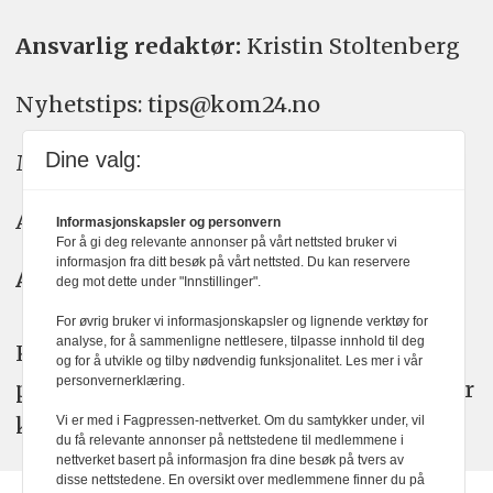
Ansvarlig redaktør:
Kristin Stoltenberg
Nyhetstips: tips@kom24.no
Dine valg:
Meninger: meninger@kom24.no
Annonse: annonse@watchmedia.no
Informasjonskapsler og personvern
For å gi deg relevante annonser på vårt nettsted bruker vi
informasjon fra ditt besøk på vårt nettsted. Du kan reservere
Abonnement:
kom24@watchmedia.no
deg mot dette under "Innstillinger".
For øvrig bruker vi informasjonskapsler og lignende verktøy for
analyse, for å sammenligne nettlesere, tilpasse innhold til deg
KOM24 arbeider etter Vær Varsom-
og for å utvikle og tilby nødvendig funksjonalitet. Les mer i vår
personvernerklæring.
plakatens regler for god presseskikk. Her
kan du lese mer om
PFUs
arbeid.
Vi er med i Fagpressen-nettverket. Om du samtykker under, vil
du få relevante annonser på nettstedene til medlemmene i
nettverket basert på informasjon fra dine besøk på tvers av
disse nettstedene. En oversikt over medlemmene finner du på