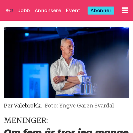
Jobb
Annonsere
Event
Abonner
Per Valebrokk.
Foto: Yngve Garen Svardal
MENINGER:
Om fem år tror jeg mange