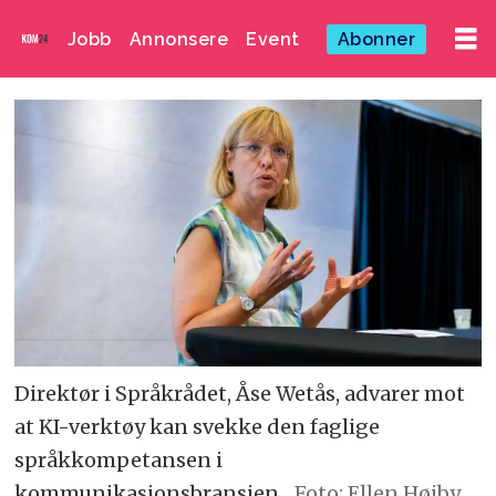
Jobb
Annonsere
Event
Abonner
Direktør i Språkrådet, Åse Wetås, advarer mot
at KI-verktøy kan svekke den faglige
språkkompetansen i
kommunikasjonsbransjen.
Foto: Ellen Høiby