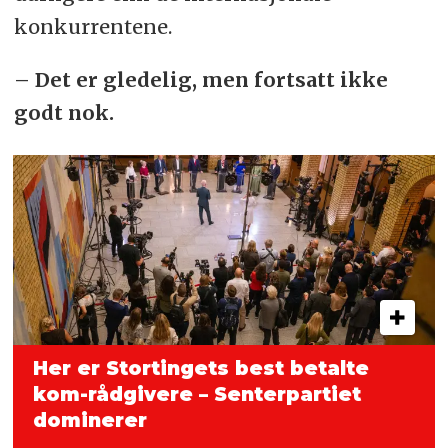
konkurrentene.
– Det er gledelig, men fortsatt ikke
godt nok.
Her er Stortingets best betalte
kom-rådgivere – Senterpartiet
dominerer