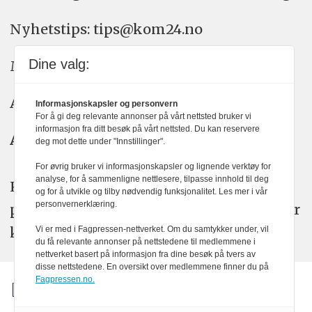
Nyhetstips: tips@kom24.no
Dine valg:
Meninger: meninger@kom24.no
Annonse: annonse@watchmedia.no
Informasjonskapsler og personvern
For å gi deg relevante annonser på vårt nettsted bruker vi
informasjon fra ditt besøk på vårt nettsted. Du kan reservere
Abonnement:
kom24@watchmedia.no
deg mot dette under "Innstillinger".
For øvrig bruker vi informasjonskapsler og lignende verktøy for
analyse, for å sammenligne nettlesere, tilpasse innhold til deg
KOM24 arbeider etter Vær Varsom-
og for å utvikle og tilby nødvendig funksjonalitet. Les mer i vår
personvernerklæring.
plakatens regler for god presseskikk. Her
kan du lese mer om
PFUs
arbeid.
Vi er med i Fagpressen-nettverket. Om du samtykker under, vil
du få relevante annonser på nettstedene til medlemmene i
nettverket basert på informasjon fra dine besøk på tvers av
disse nettstedene. En oversikt over medlemmene finner du på
Fagpressen.no.