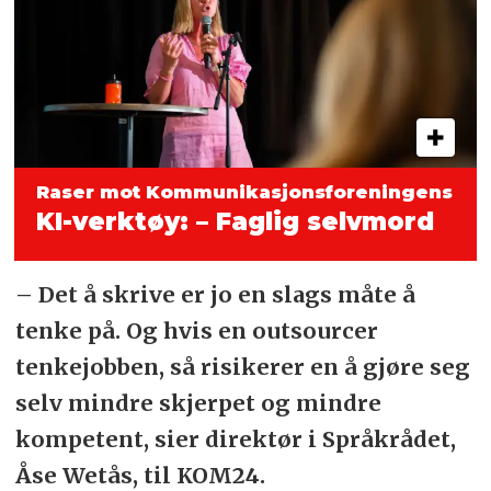
Raser mot Kommunikasjonsforeningens
KI-verktøy: – Faglig selvmord
– Det å skrive er jo en slags måte å
tenke på. Og hvis en outsourcer
tenkejobben, så risikerer en å gjøre seg
selv mindre skjerpet og mindre
kompetent, sier direktør i Språkrådet,
Åse Wetås, til KOM24.