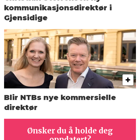
kommunikasjons­direktør i
Gjensidige
Blir NTBs nye kommersielle
direktør
Ønsker du å holde deg
oppdatert?