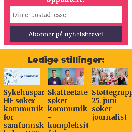
Ledige stillinger:
Sykehuspartner
Skatteetaten
Støttegrup
HF søker
søker
25. juni
kommunikasjonssjef
kommunikasjonsleder
søker
for
-
journalist
samfunnskritisk
kompleksitet