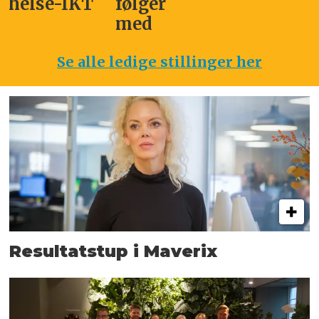
helse-IKT
følger
med
Se alle ledige stillinger her
Resultatstup i Maverix