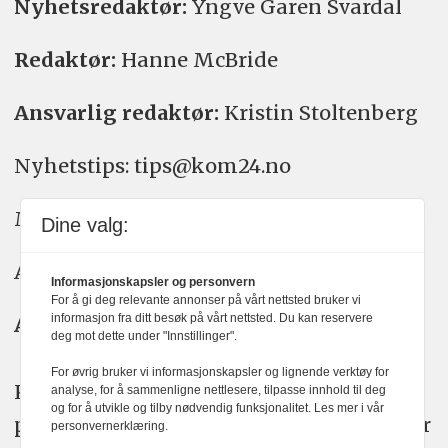
Nyhetsredaktør:
Yngve Garen Svardal
Redaktør:
Hanne McBride
Ansvarlig redaktør:
Kristin Stoltenberg
Nyhetstips: tips@kom24.no
Meninger: meninger@kom24.no
Dine valg:
Annonse: annonse@watchmedia.no
Informasjonskapsler og personvern
For å gi deg relevante annonser på vårt nettsted bruker vi
informasjon fra ditt besøk på vårt nettsted. Du kan reservere
Abonnement:
kom24@watchmedia.no
deg mot dette under "Innstillinger".
For øvrig bruker vi informasjonskapsler og lignende verktøy for
KOM24 arbeider etter Vær Varsom-
analyse, for å sammenligne nettlesere, tilpasse innhold til deg
og for å utvikle og tilby nødvendig funksjonalitet. Les mer i vår
plakatens regler for god presseskikk. Her
personvernerklæring.