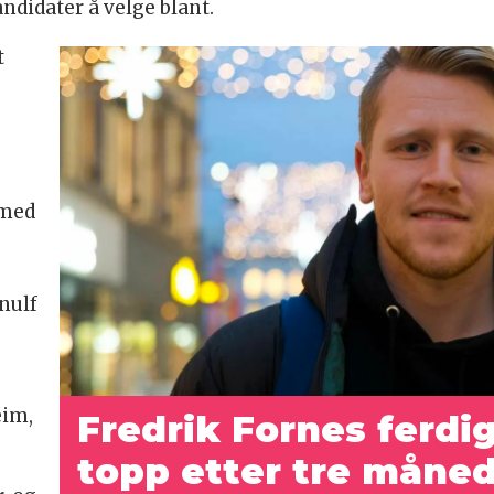
didater å velge blant.
t
 med
nulf
eim,
Fredrik Fornes ferdi
topp etter tre måne