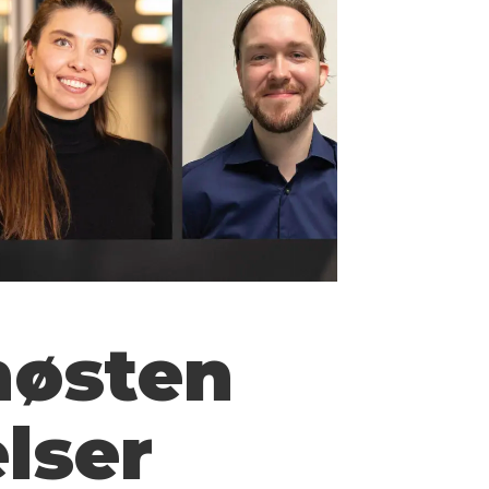
høsten
lser