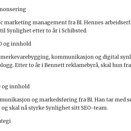
annonsering
gic marketing management fra BI. Hennes arbeidserfa
l Synlighet etter to år i Schibsted.
EO og innhold
d merkevarebygging, kommunikasjon og digital synlig
logg. Etter to år i Bennett reklamebyrå, skal hun f
O og innhold
munikasjon og markedsføring fra BI. Han tar med 
, og skal nå styrke Synlighet sitt SEO-team.
ategi