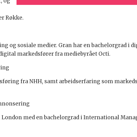
, og
er Røkke.
ring og sosiale medier. Gran har en bachelorgrad i 
igital markedsfører fra mediebyrået Octi.
ring
sføring fra NHH, samt arbeidserfaring som markeds
 annonsering
i London med en bachelorgrad i International Mana