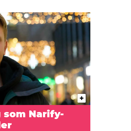
g som Narify-
der