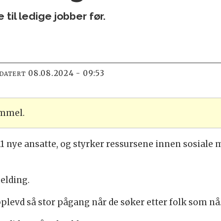
til ledige jobber før.
08.08.2024 - 09:53
PDATERT
ammel.
1 nye ansatte, og styrker ressursene innen sosiale 
elding.
pplevd så stor pågang når de søker etter folk som nå