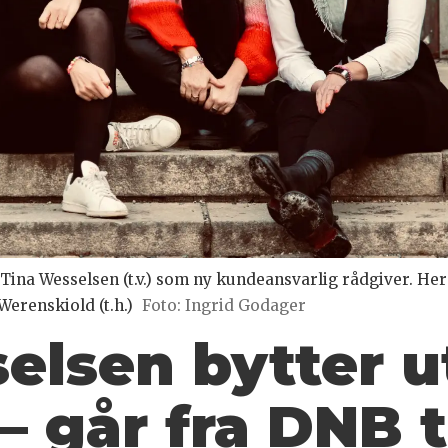
 Tina Wesselsen (t.v.) som ny kundeansvarlig rådgiver. 
Werenskiold (t.h.)
Foto: Ingrid Godager
elsen bytter u
– går fra DNB t