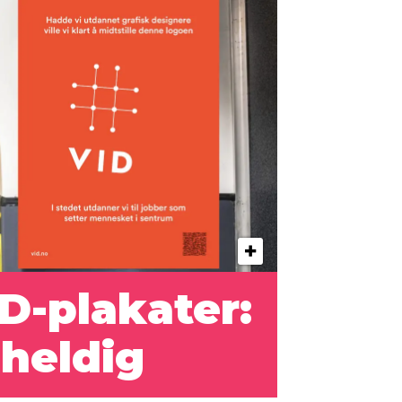
D-plakater:
 heldig