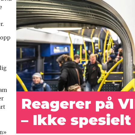
e
r.
 opp
lig
dam
er
Reagerer på VI
rt
– Ikke spesielt
en»