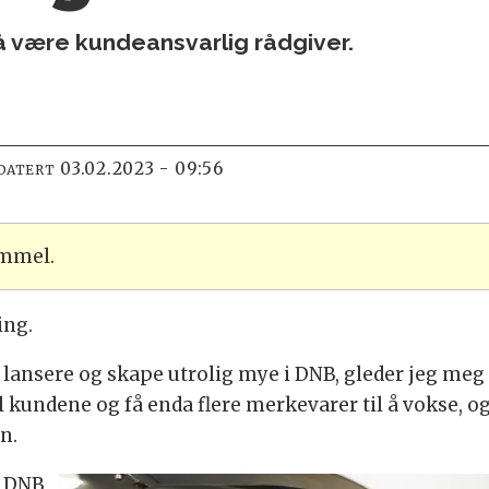
 å være kundeansvarlig rådgiver.
03.02.2023 - 09:56
DATERT
ammel.
ing.
, lansere og skape utrolig mye i DNB, gleder jeg meg s
 til kundene og få enda flere merkevarer til å vokse,
n.
i DNB