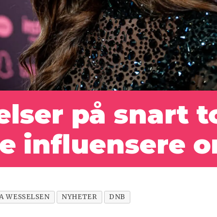
elser på snart t
ke influensere 
A WESSELSEN
NYHETER
DNB