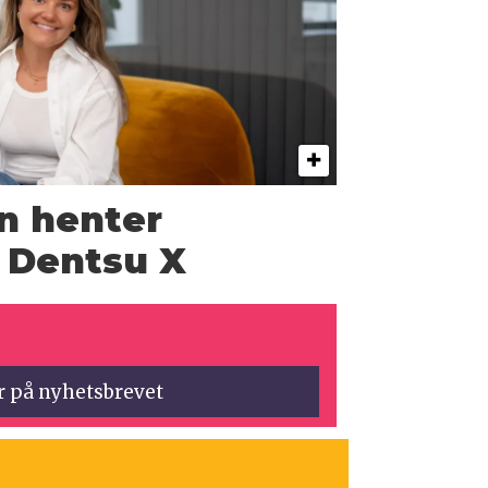
n henter
a Dentsu X