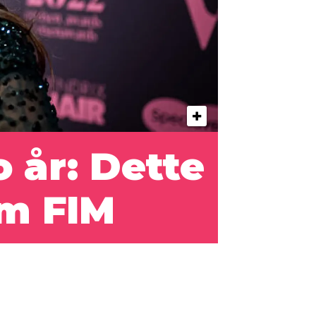
o år: Dette
om FIM