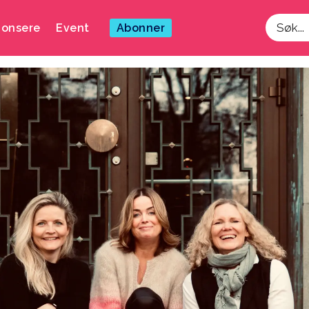
onsere
Event
Abonner
Søk