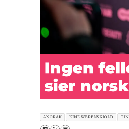
Ingen fell
sier nors
ANORAK
KINE WERENSKIOLD
TIN