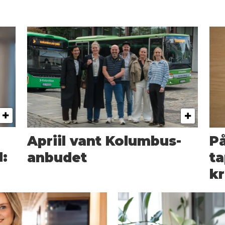
Apriil vant Kolumbus-
På
:
anbudet
ta
kr