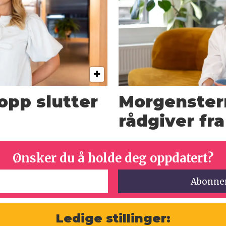
opp slutter
Morgenster
rådgiver fr
Ønsker du å holde deg oppdatert?
Ledige stillinger: