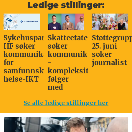
Ledige stillinger:
Sykehuspartner
Skatteetaten
Støttegrup
HF søker
søker
25. juni
kommunikasjonssjef
kommunikasjonsleder
søker
for
-
journalist
samfunnskritisk
kompleksitet
helse-IKT
følger
med
Se alle ledige stillinger her