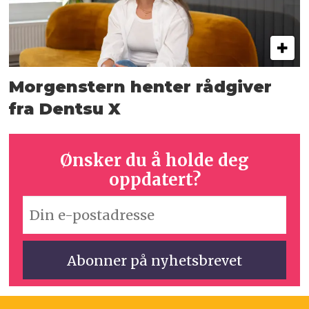
Morgenstern henter rådgiver
fra Dentsu X
Ønsker du å holde deg
oppdatert?