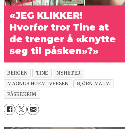
«JEG KLIKKER!
Hvorfor tror Tine at
de trenger å «knytte
seg til påsken»?»
BERGEN
TINE
NYHETER
MAGNUS HOEM IVERSEN
BJØRN MALM
PÅSKEKRIM