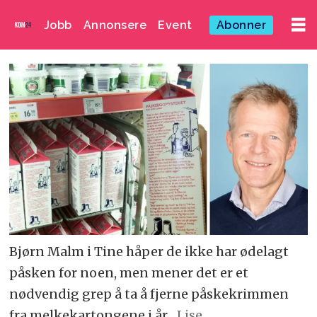
Jobb
Annonsere
Event
Abonner
Bjørn Malm i Tine håper de ikke har ødelagt
påsken for noen, men mener det er et
nødvendig grep å ta å fjerne påskekrimmen
fra melkekartongene i år.
Lise