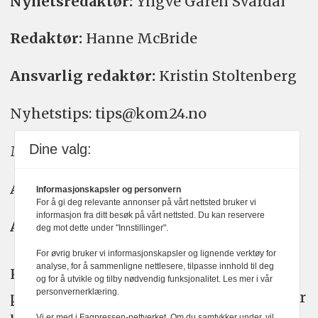
Nyhetsredaktør:
Yngve Garen Svardal
Redaktør:
Hanne McBride
Ansvarlig redaktør:
Kristin Stoltenberg
Nyhetstips: tips@kom24.no
Dine valg:
Meninger: meninger@kom24.no
Annonse: annonse@watchmedia.no
Informasjonskapsler og personvern
For å gi deg relevante annonser på vårt nettsted bruker vi
informasjon fra ditt besøk på vårt nettsted. Du kan reservere
Abonnement:
kom24@watchmedia.no
deg mot dette under "Innstillinger".
For øvrig bruker vi informasjonskapsler og lignende verktøy for
analyse, for å sammenligne nettlesere, tilpasse innhold til deg
KOM24 arbeider etter Vær Varsom-
og for å utvikle og tilby nødvendig funksjonalitet. Les mer i vår
personvernerklæring.
plakatens regler for god presseskikk. Her
Vi er med i Fagpressen-nettverket. Om du samtykker under, vil