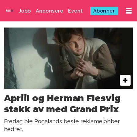
Jobb
Annonsere
Event
Abonner
Emne:
fasett
Apriil og Herman Flesvig
stakk av med Grand Prix
Fredag ble Rogalands beste reklamejobber
hedret.