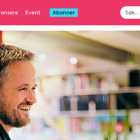
onsere
Event
Abonner
Søk