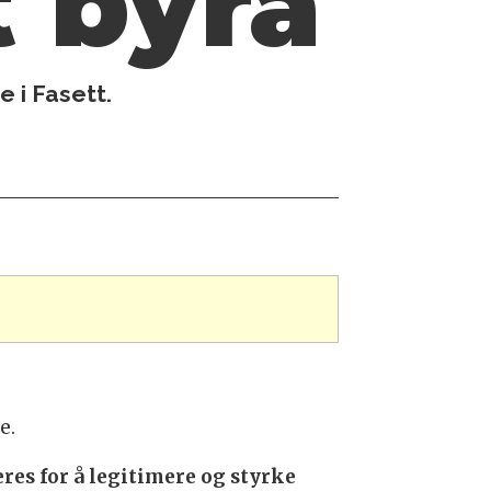
t byrå
e i Fasett.
je.
es for å legitimere og styrke