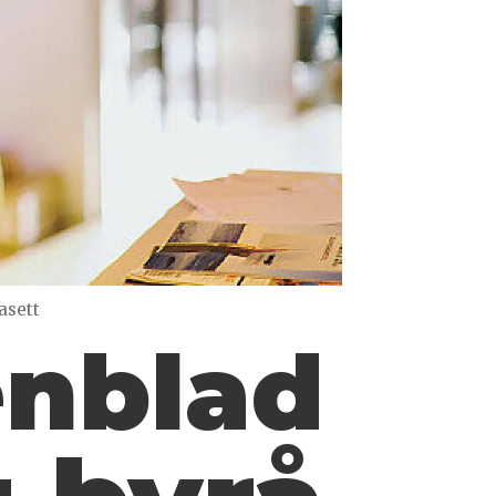
asett
enblad