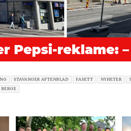
er Pepsi-reklame: –
ING
STAVANGER AFTENBLAD
FASETT
NYHETER
 BERGE