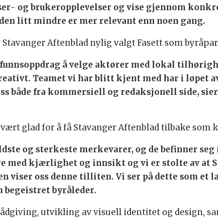
eser- og brukeropplevelser og vise gjennom konkre
rden litt mindre er mer relevant enn noen gang.
 Stavanger Aftenblad nylig valgt Fasett som byråpa
amfunnsoppdrag å velge aktører med lokal tilhørig
eativt. Teamet vi har blitt kjent med har i løpet av
 både fra kommersiell og redaksjonell side, sier 
svært glad for å få Stavanger Aftenblad tilbake som 
ldste og sterkeste merkevarer, og de befinner seg
med kjærlighet og innsikt og vi er stolte av at 
en viser oss denne tilliten. Vi ser på dette som et
 begeistret byråleder.
giving, utvikling av visuell identitet og design, sa