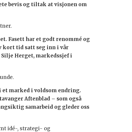
te bevis og tiltak at visjonen om
rtner.
het. Fasett har et godt renommé og
 kort tid satt seg inn i vår
Silje Herget, markedssjef i
kunde.
 i et marked i voldsom endring.
Stavanger Aftenblad – som også
 langsiktig samarbeid og gleder oss
mt idé-, strategi- og