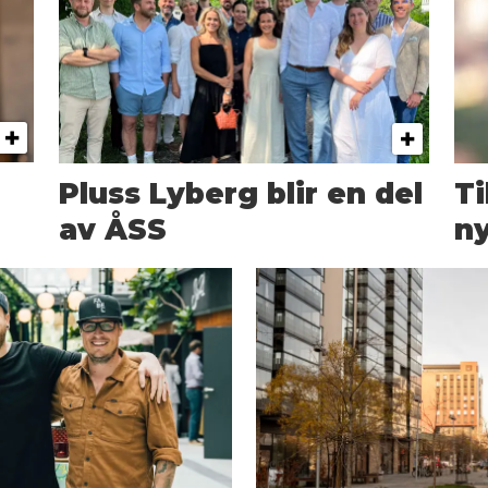
Pluss Lyberg blir en del
T
av ÅSS
ny