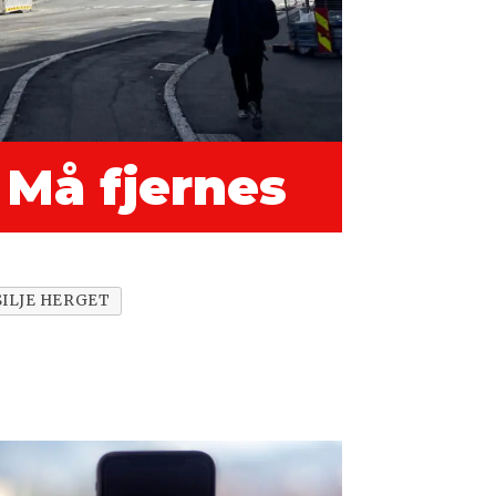
 Må fjernes
SILJE HERGET