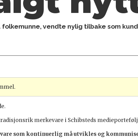
algt nyt
 folkemunne, vendte nylig tilbake som kund
ammel.
de.
tradisjonsrik merkevare i Schibsteds medieporteføl
vare som kontinuerlig må utvikles og kommuniser