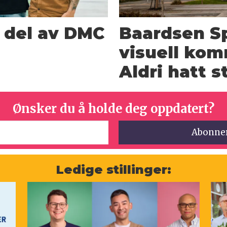
n del av DMC
Baardsen Sp
visuell kom
Aldri hatt 
Ønsker du å holde deg oppdatert?
Ledige stillinger: