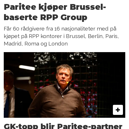
Paritee kjøper Brussel-
baserte RPP Group
Får 60 rådgivere fra 16 nasjonaliteter med på
kjøpet på RPP kontorer i Brussel, Berlin, Paris,
Madrid, Roma og London
GK-topp blir Paritee-partner