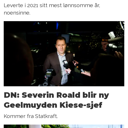
Leverte i 2021 sitt mest lønnsomme år,
noensinne.
DN: Severin Roald blir ny
Geelmuyden Kiese-sjef
Kommer fra Statkraft.