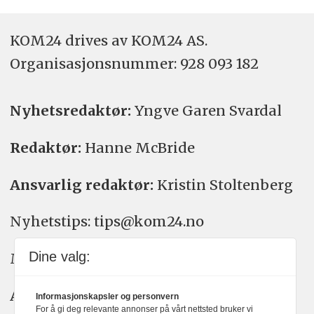
KOM24 drives av KOM24 AS.
Organisasjons­nummer: 928 093 182
Nyhetsredaktør:
Yngve Garen Svardal
Redaktør:
Hanne McBride
Ansvarlig redaktør:
Kristin Stoltenberg
Nyhetstips: tips@kom24.no
Dine valg:
Meninger: meninger@kom24.no
Annonse: annonse@watchmedia.no
Informasjonskapsler og personvern
For å gi deg relevante annonser på vårt nettsted bruker vi