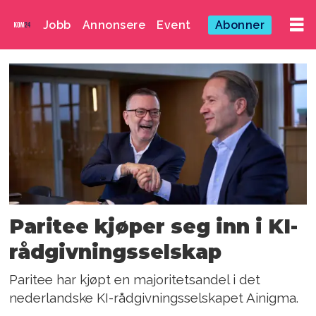
Jobb
Annonsere
Event
Abonner
Emne:
jonas
palmqvist
Paritee kjøper seg inn i KI-
rådgivningsselskap
Paritee har kjøpt en majoritetsandel i det
nederlandske KI-rådgivningsselskapet Ainigma.