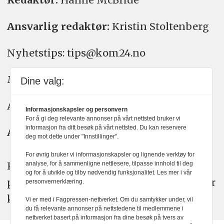
Ansvarlig redaktør:
Kristin Stoltenberg
Nyhetstips: tips@kom24.no
Meninger: meninger@kom24.no
Dine valg:
Annonse: annonse@watchmedia.no
Informasjonskapsler og personvern
For å gi deg relevante annonser på vårt nettsted bruker vi
informasjon fra ditt besøk på vårt nettsted. Du kan reservere
Abonnement:
kom24@watchmedia.no
deg mot dette under "Innstillinger".
For øvrig bruker vi informasjonskapsler og lignende verktøy for
KOM24 arbeider etter Vær Varsom-
analyse, for å sammenligne nettlesere, tilpasse innhold til deg
og for å utvikle og tilby nødvendig funksjonalitet. Les mer i vår
plakatens regler for god presseskikk. Her
personvernerklæring.
kan du lese mer om
PFUs
arbeid.
Vi er med i Fagpressen-nettverket. Om du samtykker under, vil
du få relevante annonser på nettstedene til medlemmene i
nettverket basert på informasjon fra dine besøk på tvers av