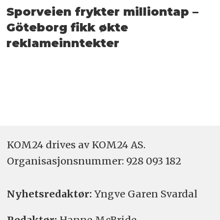
Sporveien frykter milliontap –
Göteborg fikk økte
reklameinntekter
KOM24 drives av KOM24 AS.
Organisasjons­nummer: 928 093 182
Nyhetsredaktør:
Yngve Garen Svardal
Redaktør:
Hanne McBride