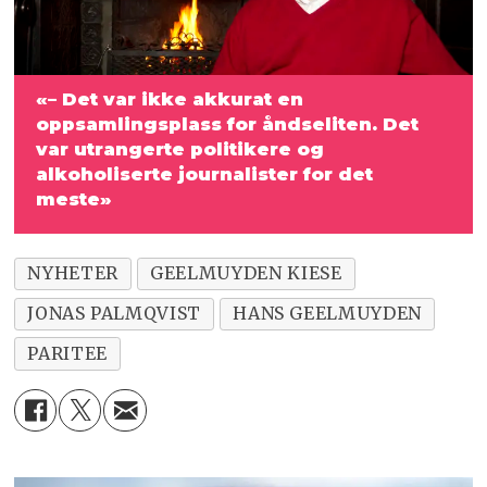
«– Det var ikke akkurat en
oppsamlingsplass for åndseliten. Det
var utrangerte politikere og
alkoholiserte journalister for det
meste»
NYHETER
GEELMUYDEN KIESE
JONAS PALMQVIST
HANS GEELMUYDEN
PARITEE