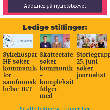
Ledige stillinger:
Sykehuspartner
Skatteetaten
Støttegrup
HF søker
søker
25. juni
kommunikasjonssjef
kommunikasjonsleder
søker
for
-
journalist
samfunnskritisk
kompleksitet
helse-IKT
følger
med
Se alle ledige stillinger her