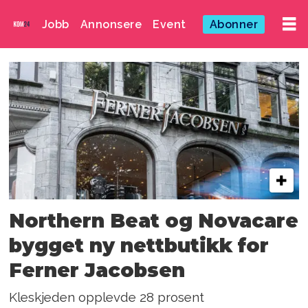
Jobb
Annonsere
Event
Abonner
Emne:
nova
consulting
group
Northern Beat og Novacare
bygget ny nettbutikk for
Ferner Jacobsen
Kleskjeden opplevde 28 prosent