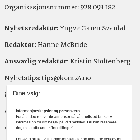
Organisasjons­nummer: 928 093 182
Nyhetsredaktør:
Yngve Garen Svardal
Redaktør:
Hanne McBride
Ansvarlig redaktør:
Kristin Stoltenberg
Nyhetstips: tips@kom24.no
Dine valg:
Meninger: meninger@kom24.no
Annonse: annonse@watchmedia.no
Informasjonskapsler og personvern
For å gi deg relevante annonser på vårt nettsted bruker vi
informasjon fra ditt besøk på vårt nettsted. Du kan reservere
Abonnement:
kom24@watchmedia.no
deg mot dette under "Innstillinger".
For øvrig bruker vi informasjonskapsler og lignende verktøy for