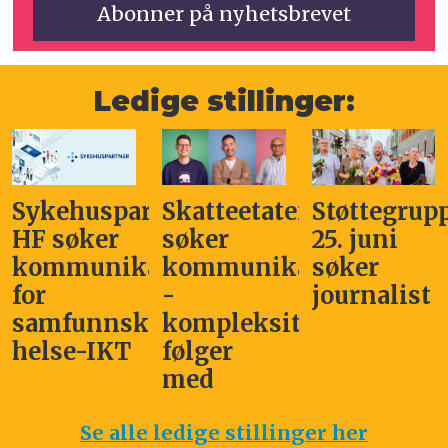
Ledige stillinger:
Sykehuspartner
Skatteetaten
Støttegrup
HF søker
søker
25. juni
kommunikasjonssjef
kommunikasjonsleder
søker
for
-
journalist
samfunnskritisk
kompleksitet
helse-IKT
følger
med
Se alle ledige stillinger her