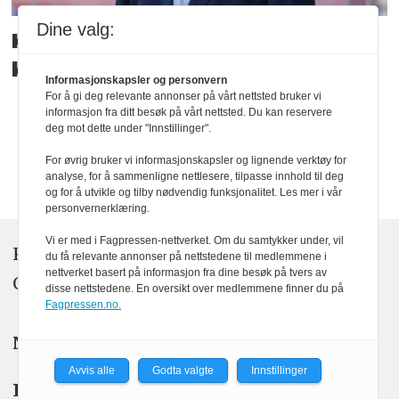
Dine valg:
Kreativitet er ikke pynt på
kaken
Informasjonskapsler og personvern
For å gi deg relevante annonser på vårt nettsted bruker vi
informasjon fra ditt besøk på vårt nettsted. Du kan reservere
deg mot dette under "Innstillinger".
For øvrig bruker vi informasjonskapsler og lignende verktøy for
analyse, for å sammenligne nettlesere, tilpasse innhold til deg
og for å utvikle og tilby nødvendig funksjonalitet. Les mer i vår
personvernerklæring.
Vi er med i Fagpressen-nettverket. Om du samtykker under, vil
KOM24 drives av KOM24 AS.
du få relevante annonser på nettstedene til medlemmene i
nettverket basert på informasjon fra dine besøk på tvers av
Organisasjons­nummer: 928 093 182
disse nettstedene. En oversikt over medlemmene finner du på
Fagpressen.no.
Nyhetsredaktør:
Yngve Garen Svardal
Avvis alle
Godta valgte
Innstillinger
Redaktør:
Hanne McBride