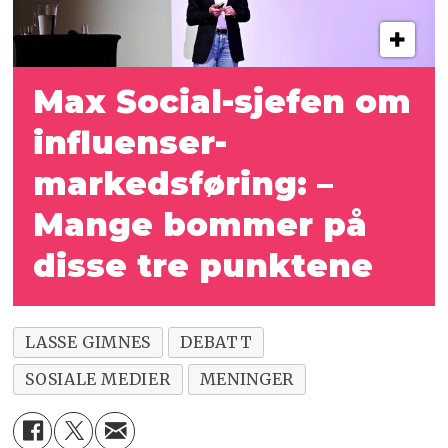
Max Social-sjefen om
influenser-
markedsføring: –
Mange bommer på
disse tre punktene
LASSE GIMNES
DEBATT
SOSIALE MEDIER
MENINGER