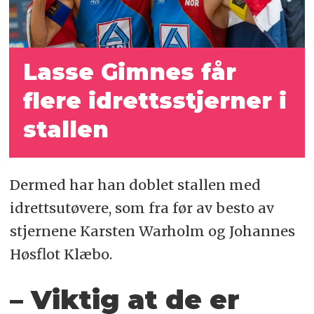
Lasse Gimnes får
flere idrettsstjerner i
stallen
Dermed har han doblet stallen med
idrettsutøvere, som fra før av besto av
stjernene Karsten Warholm og Johannes
Høsflot Klæbo.
– Viktig at de er