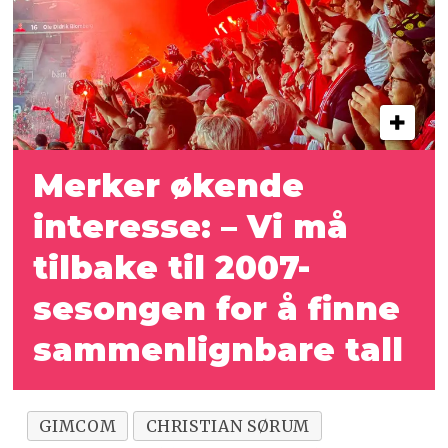
Merker økende
interesse: – Vi må
tilbake til 2007-
sesongen for å finne
sammenlignbare tall
GIMCOM
CHRISTIAN SØRUM