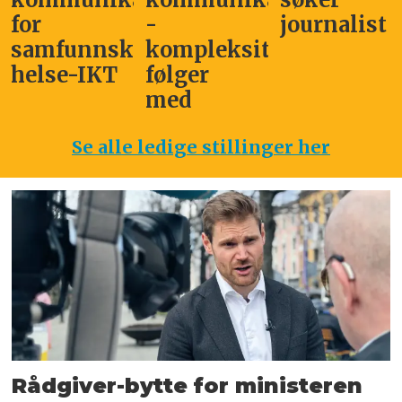
for
-
journalist
samfunnskritisk
kompleksitet
helse-IKT
følger
med
Se alle ledige stillinger her
Rådgiver-bytte for ministeren