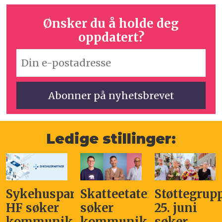
Ønsker du å holde deg
oppdatert?
Ledige stillinger:
Sykehuspartner
Skatteetaten
Støttegrup
HF søker
søker
25. juni
kommunikasjonssjef
kommunikasjonsleder
søker