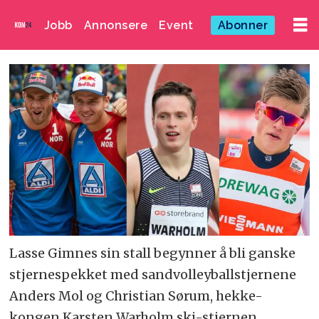
Jobb
Annonsere
Event
Abonner
Lasse Gimnes sin stall begynner å bli ganske
stjernespekket med sandvolleyballstjernene
Anders Mol og Christian Sørum, hekke-
kongen Karsten Warholm ski-stjernen