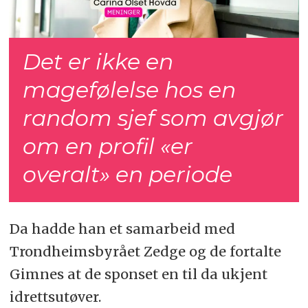
Det er ikke en
magefølelse hos en
random sjef som avgjør
om en profil «er
overalt» en periode
Da hadde han et samarbeid med
Trondheimsbyrået Zedge og de fortalte
Gimnes at de sponset en til da ukjent
idrettsutøver.