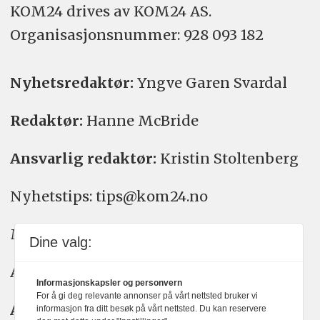
KOM24 drives av KOM24 AS.
Organisasjons­nummer: 928 093 182
Nyhetsredaktør:
Yngve Garen Svardal
Redaktør:
Hanne McBride
Ansvarlig redaktør:
Kristin Stoltenberg
Nyhetstips: tips@kom24.no
Meninger: meninger@kom24.no
Dine valg:
Annonse: annonse@watchmedia.no
Informasjonskapsler og personvern
For å gi deg relevante annonser på vårt nettsted bruker vi
Abonnement:
kom24@watchmedia.no
informasjon fra ditt besøk på vårt nettsted. Du kan reservere