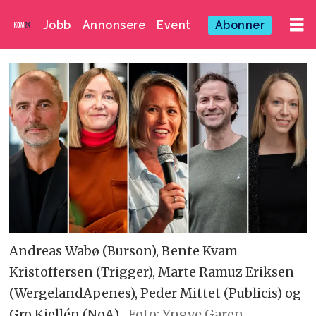
Jobb
Annonsere
Event
Abonner
Andreas Wabø (Burson), Bente Kvam
Kristoffersen (Trigger), Marte Ramuz Eriksen
(WergelandApenes), Peder Mittet (Publicis) og
Gro Kjellén (NoA).
Foto: Yngve Garen