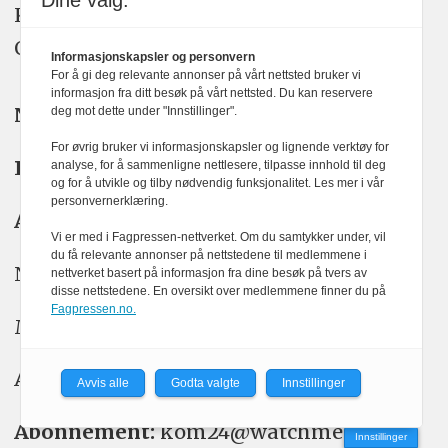
Dine valg:
KOM24 drives av KOM24 AS.
Organisasjons­nummer: 928 093 182
Informasjonskapsler og personvern
For å gi deg relevante annonser på vårt nettsted bruker vi
informasjon fra ditt besøk på vårt nettsted. Du kan reservere
Nyhetsredaktør:
Yngve Garen Svardal
deg mot dette under "Innstillinger".
For øvrig bruker vi informasjonskapsler og lignende verktøy for
Redaktør:
Hanne McBride
analyse, for å sammenligne nettlesere, tilpasse innhold til deg
og for å utvikle og tilby nødvendig funksjonalitet. Les mer i vår
personvernerklæring.
Ansvarlig redaktør:
Kristin Stoltenberg
Vi er med i Fagpressen-nettverket. Om du samtykker under, vil
du få relevante annonser på nettstedene til medlemmene i
Nyhetstips: tips@kom24.no
nettverket basert på informasjon fra dine besøk på tvers av
disse nettstedene. En oversikt over medlemmene finner du på
Fagpressen.no.
Meninger: meninger@kom24.no
Annonse: annonse@watchmedia.no
Avvis alle
Godta valgte
Innstillinger
Abonnement:
kom24@watchmedia.no
Innstillinger