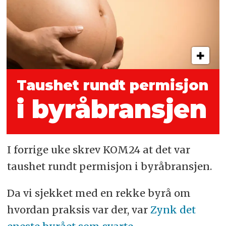
Taushet rundt permisjon
i byråbransjen
I forrige uke skrev KOM24 at det var
taushet rundt permisjon i byråbransjen.
Da vi sjekket med en rekke byrå om
hvordan praksis var der, var
Zynk det