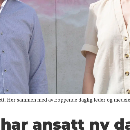
akett. Her sammen med avtroppende daglig leder og medeier
 har ansatt
ny d