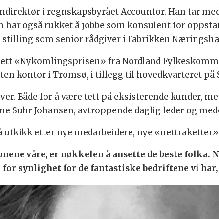
direktør i regnskapsbyrået Accountor. Han tar med s
an har også rukket å jobbe som konsulent for oppsta
 stilling som senior rådgiver i Fabrikken Næringsha
akett «Nykomlingsprisen» fra Nordland Fylkeskommun
ften kontor i Tromsø, i tillegg til hovedkvarteret på 
over. Både for å være tett på eksisterende kunder, m
Line Suhr Johansen, avtroppende daglig leder og mede
å utkikk etter nye medarbeidere, nye «nettraketter»
nene våre, er nøkkelen å ansette de beste folka. 
for synlighet for de fantastiske bedriftene vi har,