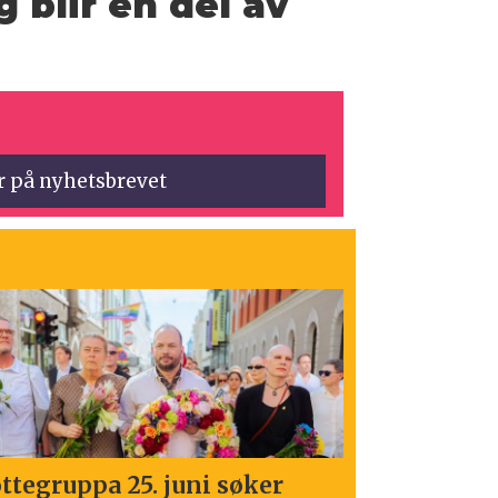
 blir en del av
øttegruppa 25. juni søker
Klimaetat