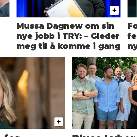
Mussa Dagnew om sin
Fo
nye jobb i TRY: – Gleder
fe
meg til å komme i gang
ny