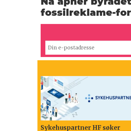
Nå åpner byrådet
fossilreklame-fo
Sykehuspartner HF søker