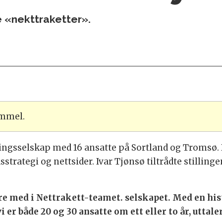
e «nekttraketter».
ammel.
øringsselskap med 16 ansatte på Sortland og Tromsø.
trategi og nettsider. Ivar Tjønsø tiltrådte stillinge
ære med i Nettrakett-teamet. selskapet. Med en hi
i er både 20 og 30 ansatte om ett eller to år, utta