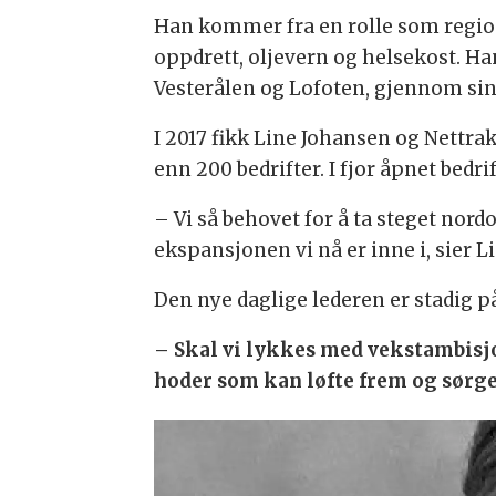
Han kommer fra en rolle som region
oppdrett, oljevern og helsekost. H
Vesterålen og Lofoten, gjennom sin
I 2017 fikk Line Johansen og Nettr
enn 200 bedrifter. I fjor åpnet bedri
– Vi så behovet for å ta steget nord
ekspansjonen vi nå er inne i, sier 
Den nye daglige lederen er stadig p
– Skal vi lykkes med vekstambisjo
hoder som kan løfte frem og sørge 