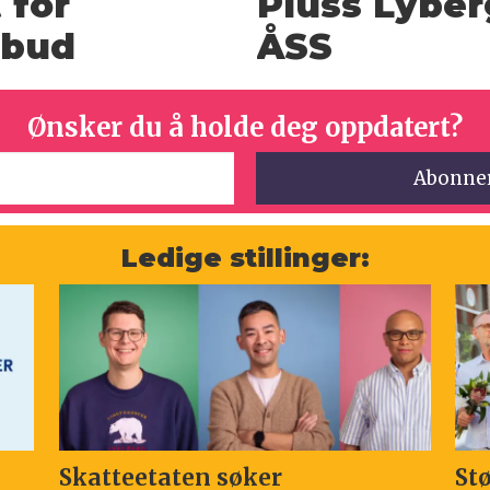
 for
Pluss Lyberg
rbud
ÅSS
Ønsker du å holde deg oppdatert?
Ledige stillinger:
Skatteetaten søker
St