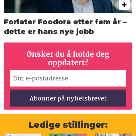
Forlater Foodora etter fem år –
dette er hans nye jobb
Ønsker du å holde deg
oppdatert?
Ledige stillinger: