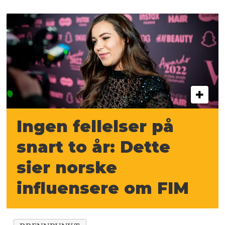
Ingen fellelser på
snart to år: Dette
sier norske
influensere om FIM