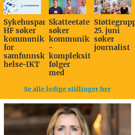
Sykehuspartner
Skatteetaten
Støttegrup
HF søker
søker
25. juni
kommunikasjonssjef
kommunikasjonsleder
søker
for
-
journalist
samfunnskritisk
kompleksitet
helse-IKT
følger
med
Se alle ledige stillinger her