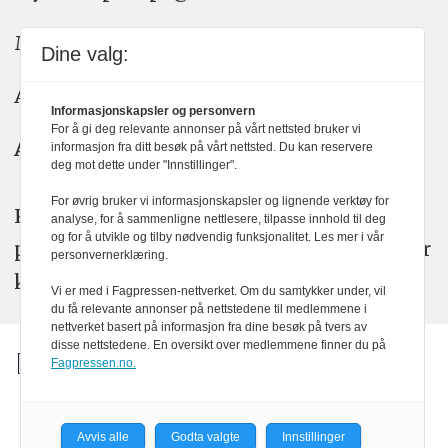
Meninger: meninger@kom24.no
Dine valg:
Annonse: annonse@watchmedia.no
Informasjonskapsler og personvern
For å gi deg relevante annonser på vårt nettsted bruker vi
Abonnement:
kom24@watchmedia.no
informasjon fra ditt besøk på vårt nettsted. Du kan reservere
deg mot dette under "Innstillinger".
For øvrig bruker vi informasjonskapsler og lignende verktøy for
KOM24 arbeider etter Vær Varsom-
analyse, for å sammenligne nettlesere, tilpasse innhold til deg
og for å utvikle og tilby nødvendig funksjonalitet. Les mer i vår
plakatens regler for god presseskikk. Her
personvernerklæring.
kan du lese mer om
PFUs
arbeid.
Vi er med i Fagpressen-nettverket. Om du samtykker under, vil
du få relevante annonser på nettstedene til medlemmene i
nettverket basert på informasjon fra dine besøk på tvers av
disse nettstedene. En oversikt over medlemmene finner du på
Fagpressen.no.
Avvis alle
Godta valgte
Innstillinger