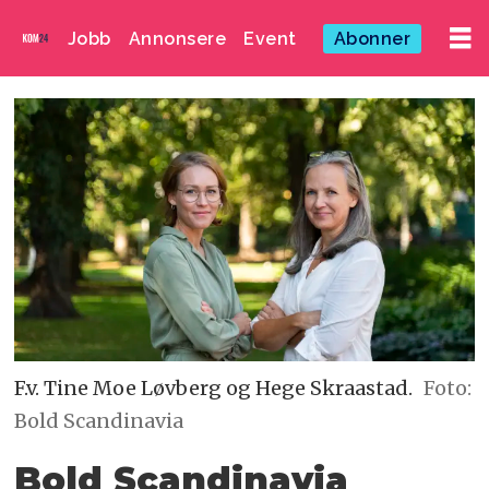
Jobb
Annonsere
Event
Abonner
F.v. Tine Moe Løvberg og Hege Skraastad.
Foto:
Bold Scandinavia
Bold Scandinavia