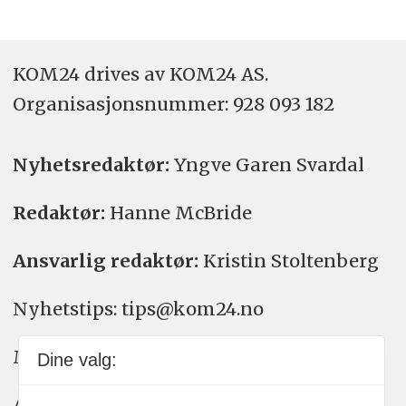
KOM24 drives av KOM24 AS.
Organisasjons­nummer: 928 093 182
Nyhetsredaktør:
Yngve Garen Svardal
Redaktør:
Hanne McBride
Ansvarlig redaktør:
Kristin Stoltenberg
Nyhetstips: tips@kom24.no
Meninger: meninger@kom24.no
Dine valg:
Annonse: annonse@watchmedia.no