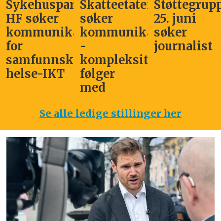
Sykehuspartner
Skatteetaten
Støttegrup
HF søker
søker
25. juni
kommunikasjonssjef
kommunikasjonsleder
søker
for
-
journalist
samfunnskritisk
kompleksitet
helse-IKT
følger
med
Se alle ledige stillinger her