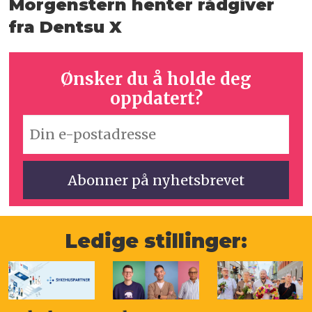
Morgenstern henter rådgiver
fra Dentsu X
Ønsker du å holde deg
oppdatert?
Ledige stillinger: