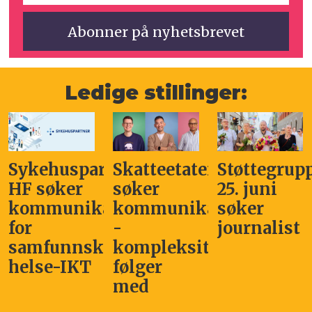
Ledige stillinger:
Sykehuspartner
Skatteetaten
Støttegrup
HF søker
søker
25. juni
kommunikasjonssjef
kommunikasjonsleder
søker
for
-
journalist
samfunnskritisk
kompleksitet
helse-IKT
følger
med