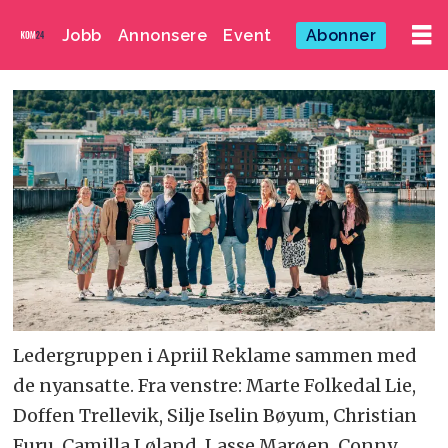
Jobb
Annonsere
Event
Abonner
Ledergruppen i Apriil Reklame sammen med
de nyansatte. Fra venstre: Marte Folkedal Lie,
Doffen Trellevik, Silje Iselin Bøyum, Christian
Furu, Camilla Løland, Lasse Marøen, Conny