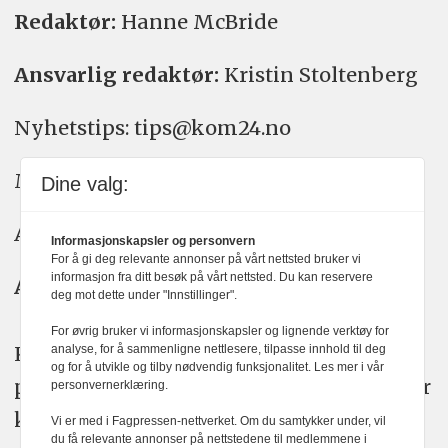
Redaktør:
Hanne McBride
Ansvarlig redaktør:
Kristin Stoltenberg
Nyhetstips: tips@kom24.no
Meninger: meninger@kom24.no
Dine valg:
Annonse: annonse@watchmedia.no
Informasjonskapsler og personvern
For å gi deg relevante annonser på vårt nettsted bruker vi
informasjon fra ditt besøk på vårt nettsted. Du kan reservere
Abonnement:
kom24@watchmedia.no
deg mot dette under "Innstillinger".
For øvrig bruker vi informasjonskapsler og lignende verktøy for
KOM24 arbeider etter Vær Varsom-
analyse, for å sammenligne nettlesere, tilpasse innhold til deg
og for å utvikle og tilby nødvendig funksjonalitet. Les mer i vår
plakatens regler for god presseskikk. Her
personvernerklæring.
kan du lese mer om
PFUs
arbeid.
Vi er med i Fagpressen-nettverket. Om du samtykker under, vil
du få relevante annonser på nettstedene til medlemmene i