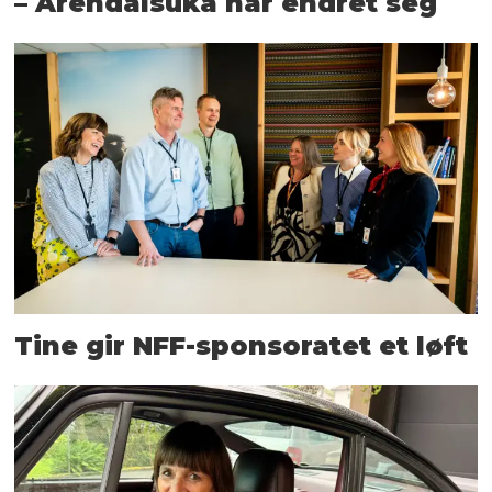
– Arendalsuka har endret seg
Tine gir NFF-sponsoratet et løft