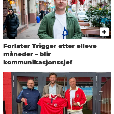
Forlater Trigger etter elleve
måneder – blir
kommunikasjonssjef