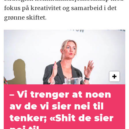
fokus på kreativitet og samarbeid i det
grønne skiftet.
– Vi trenger at noen
av de vi sier nei til
tenker; «Shit de sier