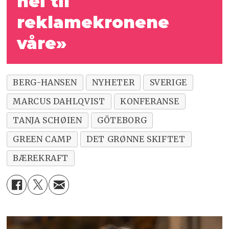
nei til
reklamekronene
våre»
BERG-HANSEN
NYHETER
SVERIGE
MARCUS DAHLQVIST
KONFERANSE
TANJA SCHØIEN
GÖTEBORG
GREEN CAMP
DET GRØNNE SKIFTET
BÆREKRAFT