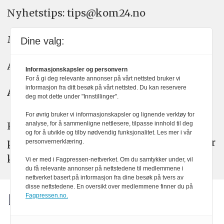
Nyhetstips: tips@kom24.no
Meninger: meninger@kom24.no
Dine valg:
Annonse: annonse@watchmedia.no
Informasjonskapsler og personvern
For å gi deg relevante annonser på vårt nettsted bruker vi
informasjon fra ditt besøk på vårt nettsted. Du kan reservere
Abonnement:
kom24@watchmedia.no
deg mot dette under "Innstillinger".
For øvrig bruker vi informasjonskapsler og lignende verktøy for
KOM24 arbeider etter Vær Varsom-
analyse, for å sammenligne nettlesere, tilpasse innhold til deg
og for å utvikle og tilby nødvendig funksjonalitet. Les mer i vår
plakatens regler for god presseskikk. Her
personvernerklæring.
kan du lese mer om
PFUs
arbeid.
Vi er med i Fagpressen-nettverket. Om du samtykker under, vil
du få relevante annonser på nettstedene til medlemmene i
nettverket basert på informasjon fra dine besøk på tvers av
disse nettstedene. En oversikt over medlemmene finner du på
Fagpressen.no.