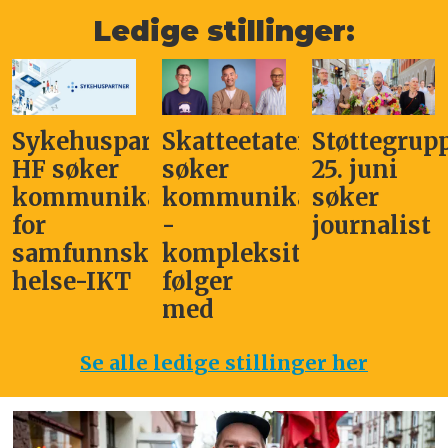
Ledige stillinger:
Sykehuspartner
Skatteetaten
Støttegrup
HF søker
søker
25. juni
kommunikasjonssjef
kommunikasjonsleder
søker
for
-
journalist
samfunnskritisk
kompleksitet
helse-IKT
følger
med
Se alle ledige stillinger her