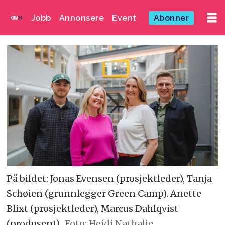
Jobb
Annonsere
Event
Abonner
På bildet: Jonas Evensen (prosjektleder), Tanja
Schøien (grunnlegger Green Camp). Anette
Blixt (prosjektleder), Marcus Dahlqvist
(produsent)
Foto: Heidi Nathalie