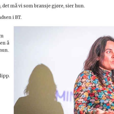
det må vi som bransje gjøre, sier hun.
dsen i BT.
om
men å
 hun.
e
lipp.