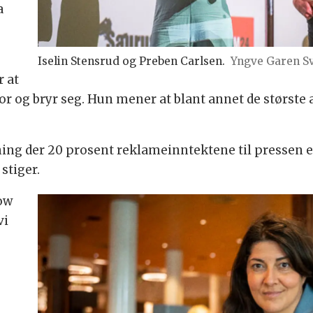
a
Iselin Stensrud og Preben Carlsen.
Yngve Garen S
r at
lvor og bryr seg. Hun mener at blant annet de størs
ning der 20 prosent reklameinntektene til pressen er
 stiger.
ow
vi