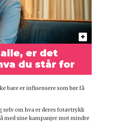
alle, er det
va du står for
kke bare er influensere som bør få
 selv om hva er deres fotavtrykk
re på med sine kampanjer mot mindre