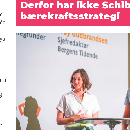
Derfor har ikke Schi
bærekraftsstrategi
e
 de
ys.
 til
å
t