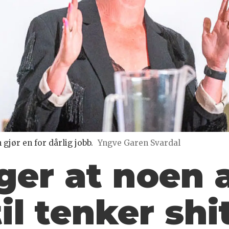
jør en for dårlig jobb.
Yngve Garen Svardal
nger at noen 
til tenker shi