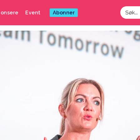
onsere
Event
Abonner
Søk