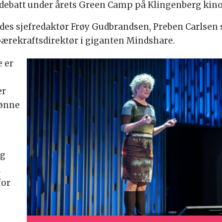
 debatt under årets Green Camp på Klingenberg kino
des sjefredaktør Frøy Gudbrandsen, Preben Carlsen s
 bærekraftsdirektør i giganten Mindshare.
e er
er
rønne
og
u
for