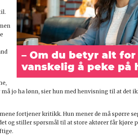
il.
 men
de
and
– Om du betyr alt for 
vanskelig å peke på h
me,
 må jo ha lønn, sier hun med henvisning til at det i
ene fortjener kritikk. Hun mener de må spørre seg
et og stiller spørsmål til at store aktører får kjø
tige.