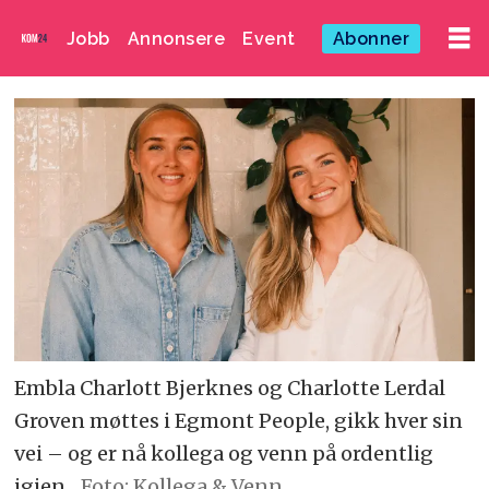
Jobb
Annonsere
Event
Abonner
Embla Charlott Bjerknes og Charlotte Lerdal
Groven møttes i Egmont People, gikk hver sin
vei – og er nå kollega og venn på ordentlig
igjen.
Foto: Kollega & Venn