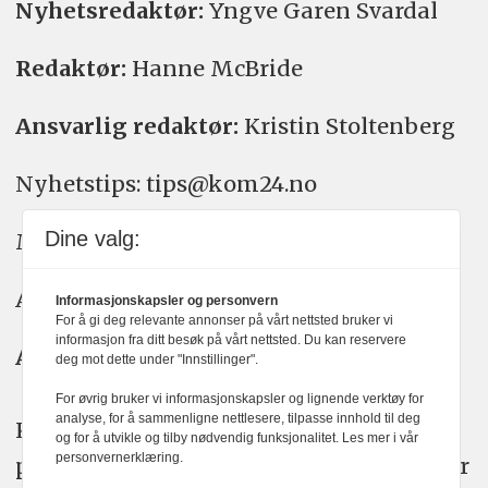
Nyhetsredaktør:
Yngve Garen Svardal
Redaktør:
Hanne McBride
Ansvarlig redaktør:
Kristin Stoltenberg
Nyhetstips: tips@kom24.no
Dine valg:
Meninger: meninger@kom24.no
Annonse: annonse@watchmedia.no
Informasjonskapsler og personvern
For å gi deg relevante annonser på vårt nettsted bruker vi
informasjon fra ditt besøk på vårt nettsted. Du kan reservere
Abonnement:
kom24@watchmedia.no
deg mot dette under "Innstillinger".
For øvrig bruker vi informasjonskapsler og lignende verktøy for
analyse, for å sammenligne nettlesere, tilpasse innhold til deg
KOM24 arbeider etter Vær Varsom-
og for å utvikle og tilby nødvendig funksjonalitet. Les mer i vår
personvernerklæring.
plakatens regler for god presseskikk. Her