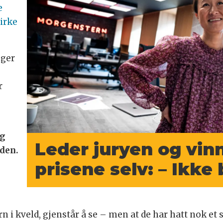
e
virke
gger
r
eg
Leder juryen og vinn
eden.
prisene selv: – Ikk
n i kveld, gjenstår å se – men at de har hatt nok et st