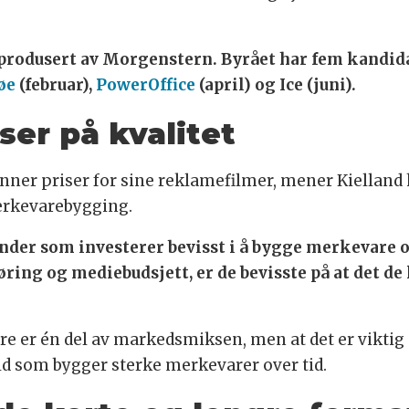
 produsert av Morgenstern. Byrået har fem kandid
øe
(februar),
PowerOffice
(april) og Ice (juni).
ser på kvalitet
nner priser for sine reklamefilmer, mener Kielland
erkevarebygging.
under som investerer bevisst i å bygge merkevare og
ing og mediebudsjett, er de bevisste på at det de
e er én del av markedsmiksen, men at det er viktig
 som bygger sterke merkevarer over tid.