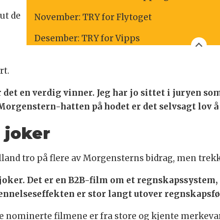
ut de
November: TRY for Flytoget
Desember: TRY for Vipps
rt.
det en verdig vinner. Jeg har jo sittet i juryen som
orgenstern-hatten på hodet er det selvsagt lov å 
 joker
land tro på flere av Morgensterns bidrag, men trekk
 joker. Det er en B2B-film om et regnskapssystem
ennelseseffekten er stor langt utover regnskapsfør
dre nominerte filmene er fra store og kjente merkev