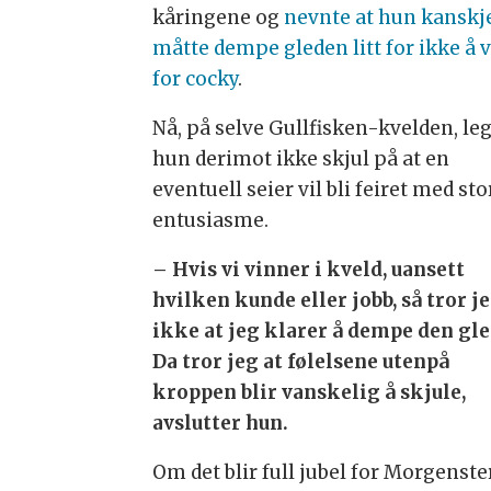
kåringene og
nevnte at hun kanskj
måtte dempe gleden litt for ikke å 
for cocky
.
Nå, på selve Gullfisken-kvelden, le
hun derimot ikke skjul på at en
eventuell seier vil bli feiret med sto
entusiasme.
– Hvis vi vinner i kveld, uansett
hvilken kunde eller jobb, så tror j
ikke at jeg klarer å dempe den gl
Da tror jeg at følelsene utenpå
kroppen blir vanskelig å skjule,
avslutter hun.
Om det blir full jubel for Morgenster