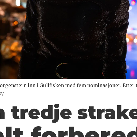
orgenstern inn i Gullfisken med fem nominasjoner. Etter t
by
n tredje strake
lt forbere