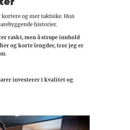
ter
lir kortere og mer taktiske. Hun
varebyggende historier.
er raskt, men å strupe innhold
ier og korte lengder, tror jeg er
un.
varer investerer i kvalitet og