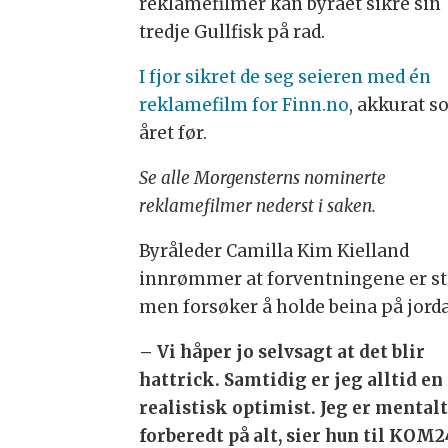
reklamefilmer kan byrået sikre sin
tredje Gullfisk på rad.
I fjor sikret de seg seieren med én
reklamefilm for Finn.no
, akkurat 
året før.
Se alle Morgensterns nominerte
reklamefilmer nederst i saken.
Byråleder Camilla Kim Kielland
innrømmer at forventningene er st
men forsøker å holde beina på jorda
– Vi håper jo selvsagt at det blir
hattrick. Samtidig er jeg alltid en
realistisk optimist. Jeg er mental
forberedt på alt, sier hun til KOM2