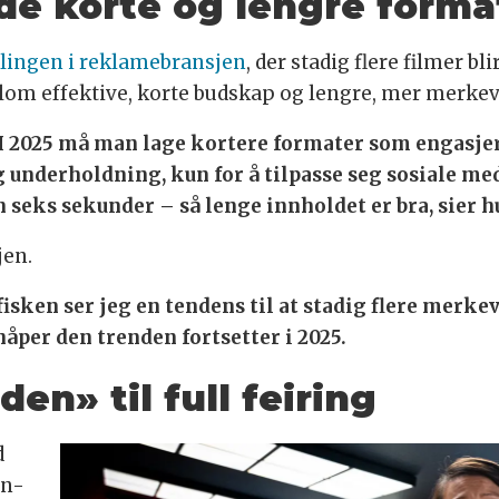
de korte og lengre forma
iklingen i reklamebransjen
, der stadig flere filmer b
llom effektive, korte budskap og lengre, mer merke
 I 2025 må man lage kortere formater som engasjer
 underholdning, kun for å tilpasse seg sosiale med
n seks sekunder – så lenge innholdet er bra, sier h
jen.
vfisken ser jeg en tendens til at stadig flere merke
håper den trenden fortsetter i 2025.
en» til full feiring
d
en-