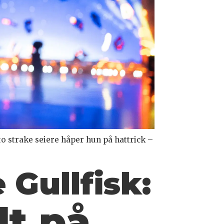
o strake seiere håper hun på hattrick –
 Gullfisk:
dt på