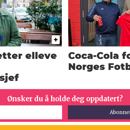
etter elleve
Coca-Cola f
Norges Fotb
sjef
Ønsker du å holde deg oppdatert?