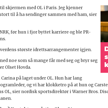
 til skjermen med OL i Paris. Jeg kjenner
 stort til å ha sendinger sammen med ham, sier
RK, før hun i fjor byttet karriere og ble PR-
ons.
D
v verdens største idrettsarrangementer igjen.
s
e med noe som så mange får med seg og bryr seg
ier Olset Hovda.
t Carina på laget under OL. Hun har lang
ogramleder, og vi har klokketro på at hun og Carsten
OL, sier nordisk sportsdirektør i Warner Bros. Di
ajanen.