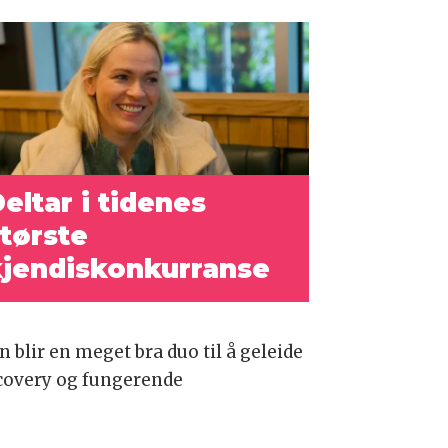
eltar i tidenes
tørste
kjendiskonkurranse
 blir en meget bra duo til å geleide
scovery og fungerende