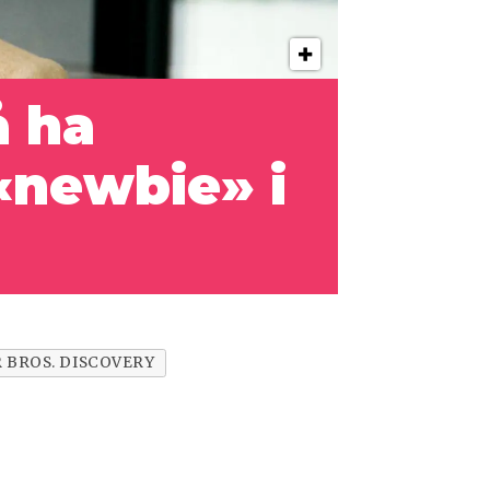
å ha
 «newbie» i
 BROS. DISCOVERY