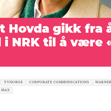
t Hovda gikk fra 
l i NRK til å være
TVNORGE
CORPORATE COMMUNICATIONS
WARNER
MAX