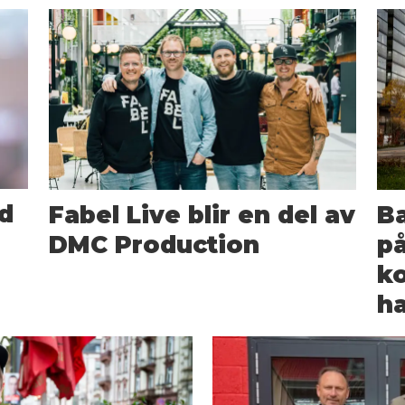
d
Fabel Live blir en del av
Ba
DMC Production
på
ko
ha