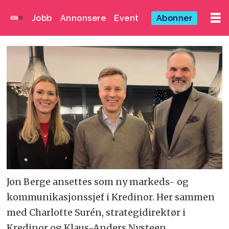
Jobb
Annonsere
Event
Abonner
Jon Berge ansettes som ny markeds- og
kommunikasjonssjef i Kredinor. Her sammen
med Charlotte Surén, strategidirektør i
Kredinor og Klaus-Anders Nysteen,