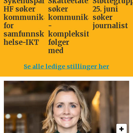
Sykehuspartner
Skatteetaten
Støttegrup
HF søker
søker
25. juni
kommunikasjonssjef
kommunikasjonsleder
søker
for
-
journalist
samfunnskritisk
kompleksitet
helse-IKT
følger
med
Se alle ledige stillinger her