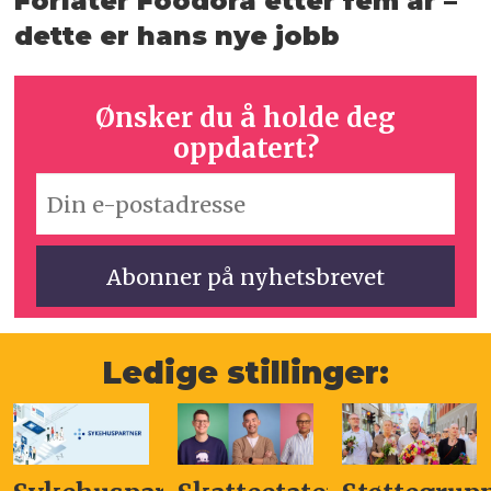
Forlater Foodora etter fem år –
dette er hans nye jobb
Ønsker du å holde deg
oppdatert?
Ledige stillinger: