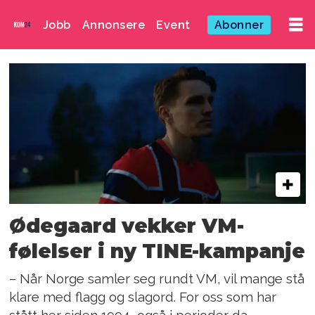
Jobb
Annonsere
Event
Abonner
Emne:
cathrine
moksnes
Ødegaard vekker VM-
følelser i ny TINE-kampanje
– Når Norge samler seg rundt VM, vil mange stå
klare med flagg og slagord. For oss som har