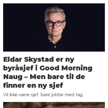
Eldar Skystad er ny
byråsjef i Good Morning
Naug – Men bare til de
finner en ny sjef
Vil ikke være sjef, bare jobbe med fag.