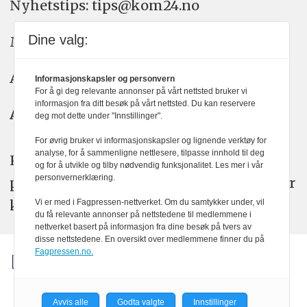
Nyhetstips: tips@kom24.no
Dine valg:
Meninger: meninger@kom24.no
Annonse: annonse@watchmedia.no
Informasjonskapsler og personvern
For å gi deg relevante annonser på vårt nettsted bruker vi
informasjon fra ditt besøk på vårt nettsted. Du kan reservere
Abonnement:
kom24@watchmedia.no
deg mot dette under "Innstillinger".
For øvrig bruker vi informasjonskapsler og lignende verktøy for
analyse, for å sammenligne nettlesere, tilpasse innhold til deg
KOM24 arbeider etter Vær Varsom-
og for å utvikle og tilby nødvendig funksjonalitet. Les mer i vår
personvernerklæring.
plakatens regler for god presseskikk. Her
kan du lese mer om
PFUs
arbeid.
Vi er med i Fagpressen-nettverket. Om du samtykker under, vil
du få relevante annonser på nettstedene til medlemmene i
nettverket basert på informasjon fra dine besøk på tvers av
disse nettstedene. En oversikt over medlemmene finner du på
Fagpressen.no.
Avvis alle
Godta valgte
Innstillinger