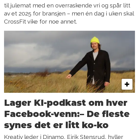
til julemat med en overraskende vri og spår litt
av et 2025 for bransjen – men én dag i uken skal
CrossFit vike for noe annet.
Lager KI-podkast om hver
Facebook-venn:– De fleste
synes det er litt ko-ko
Kreativ leder i Dinamo, Eirik Stensrud, hyller