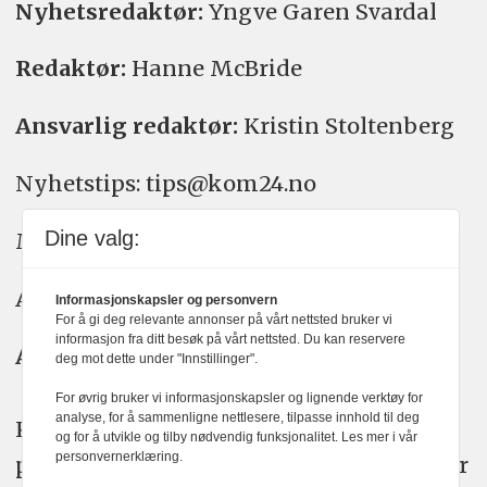
Nyhetsredaktør:
Yngve Garen Svardal
Redaktør:
Hanne McBride
Ansvarlig redaktør:
Kristin Stoltenberg
Nyhetstips: tips@kom24.no
Dine valg:
Meninger: meninger@kom24.no
Annonse: annonse@watchmedia.no
Informasjonskapsler og personvern
For å gi deg relevante annonser på vårt nettsted bruker vi
informasjon fra ditt besøk på vårt nettsted. Du kan reservere
Abonnement:
kom24@watchmedia.no
deg mot dette under "Innstillinger".
For øvrig bruker vi informasjonskapsler og lignende verktøy for
analyse, for å sammenligne nettlesere, tilpasse innhold til deg
KOM24 arbeider etter Vær Varsom-
og for å utvikle og tilby nødvendig funksjonalitet. Les mer i vår
personvernerklæring.
plakatens regler for god presseskikk. Her