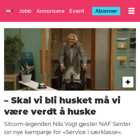
Jobb
Annonsere
Event
Abonner
Emne:
naf
– Skal vi bli husket må vi
være verdt å huske
Sitcom-legenden Nils Vogt gjester NAF Senter
sin nye kampanje for «Service i særklasse».