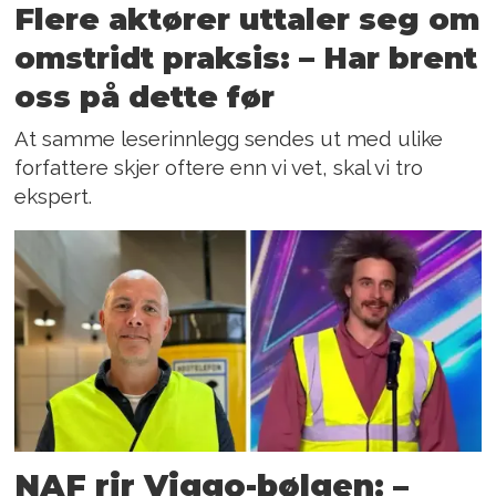
Flere aktører uttaler seg om
omstridt praksis: – Har brent
oss på dette før
At samme leserinnlegg sendes ut med ulike
forfattere skjer oftere enn vi vet, skal vi tro
ekspert.
NAF rir Viggo-bølgen: –