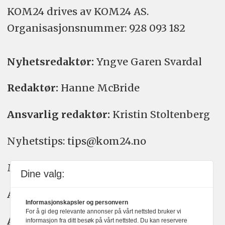
KOM24 drives av KOM24 AS.
Organisasjons­nummer: 928 093 182
Nyhetsredaktør:
Yngve Garen Svardal
Redaktør:
Hanne McBride
Ansvarlig redaktør:
Kristin Stoltenberg
Nyhetstips: tips@kom24.no
Meninger: meninger@kom24.no
Dine valg:
Annonse: annonse@watchmedia.no
Informasjonskapsler og personvern
For å gi deg relevante annonser på vårt nettsted bruker vi
Abonnement:
kom24@watchmedia.no
informasjon fra ditt besøk på vårt nettsted. Du kan reservere