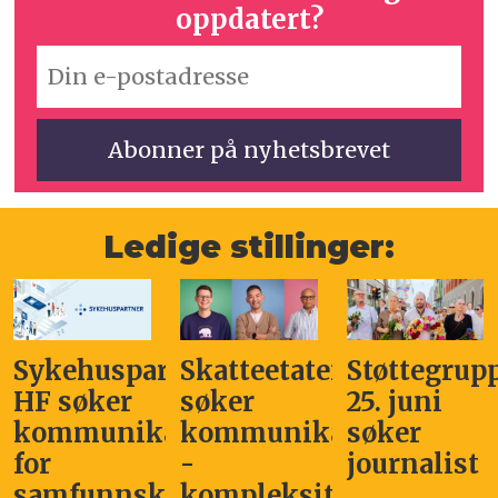
oppdatert?
Ledige stillinger:
Sykehuspartner
Skatteetaten
Støttegrup
HF søker
søker
25. juni
kommunikasjonssjef
kommunikasjonsleder
søker
for
-
journalist
samfunnskritisk
kompleksitet