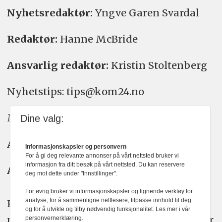
Nyhetsredaktør:
Yngve Garen Svardal
Redaktør:
Hanne McBride
Ansvarlig redaktør:
Kristin Stoltenberg
Nyhetstips: tips@kom24.no
Meninger: meninger@kom24.no
Dine valg:
Annonse: annonse@watchmedia.no
Informasjonskapsler og personvern
For å gi deg relevante annonser på vårt nettsted bruker vi
informasjon fra ditt besøk på vårt nettsted. Du kan reservere
Abonnement:
kom24@watchmedia.no
deg mot dette under "Innstillinger".
For øvrig bruker vi informasjonskapsler og lignende verktøy for
analyse, for å sammenligne nettlesere, tilpasse innhold til deg
KOM24 arbeider etter Vær Varsom-
og for å utvikle og tilby nødvendig funksjonalitet. Les mer i vår
plakatens regler for god presseskikk. Her
personvernerklæring.