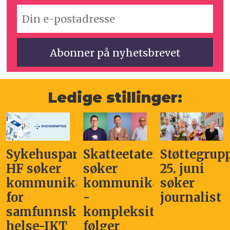
Ledige stillinger:
Sykehuspartner
Skatteetaten
Støttegrup
HF søker
søker
25. juni
kommunikasjonssjef
kommunikasjonsleder
søker
for
-
journalist
samfunnskritisk
kompleksitet
helse-IKT
følger