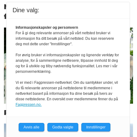
Nå åpner byrådet for
Dine valg:
fossilreklame-forbud
Informasjonskapsler og personvern
For å gi deg relevante annonser på vårt nettsted bruker vi
informasjon fra ditt besøk på vårt nettsted. Du kan reservere
deg mot dette under "Innstillinger".
For øvrig bruker vi informasjonskapsler og lignende verktøy for
analyse, for å sammenligne nettlesere, tilpasse innhold til deg
og for å utvikle og tilby nødvendig funksjonalitet. Les mer i vår
personvernerklæring.
Vi er med i Fagpressen-nettverket. Om du samtykker under, vil
du få relevante annonser på nettstedene til medlemmene i
nettverket basert på informasjon fra dine besøk på tvers av
disse nettstedene. En oversikt over medlemmene finner du på
Fagpressen.no.
Pluss Lyberg blir en del av ÅSS
Avvis alle
Godta valgte
Innstillinger