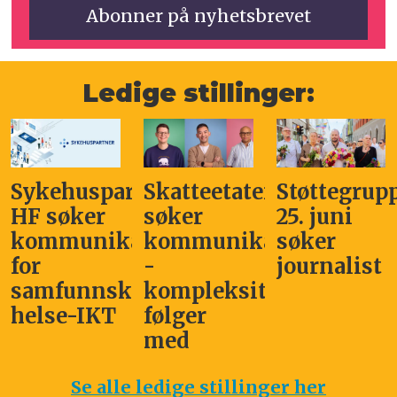
Ledige stillinger:
Sykehuspartner
Skatteetaten
Støttegrup
HF søker
søker
25. juni
kommunikasjonssjef
kommunikasjonsleder
søker
for
-
journalist
samfunnskritisk
kompleksitet
helse-IKT
følger
med
Se alle ledige stillinger her