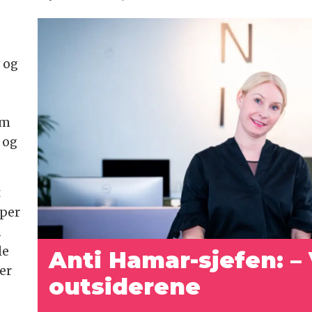
t og
om
e og
t
aper
n
le
Anti Hamar-sjefen: – 
 er
outsiderene