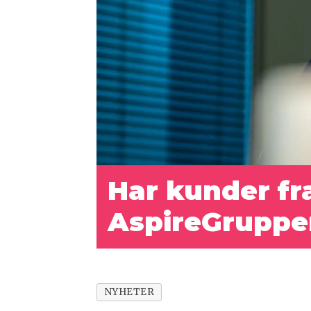
Har kunder fra
AspireGruppe
NYHETER