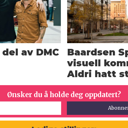
n del av DMC
Baardsen Sp
visuell kom
Aldri hatt 
Ønsker du å holde deg oppdatert?