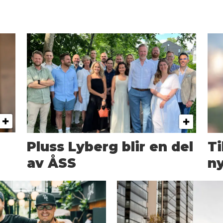
Pluss Lyberg blir en del
T
av ÅSS
ny