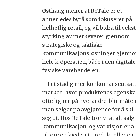
Østhaug mener at ReTale er et
annerledes byrå som fokuserer på
helhetlig retail, og vil bidra til veks
styrking av merkevarer gjennom
strategiske og taktiske
kommunikasjonsløsninger gjenn
hele kjøperstien, både i den digital
fysiske varehandelen.
– I et stadig mer konkurranseutsat
marked, hvor produktenes egensk
ofte ligner på hverandre, blir måte
man selger på avgjørende for å skil
seg ut. Hos ReTale tror vi at alt salg
kommunikasjon, og vår visjon er å
tilføre en kjede, et produkt eller en