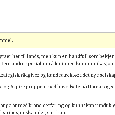
ammel.
åer her til lands, men kun en håndfull som bekjenner 
d flere andre spesialområder innen kommunikasjon.
strategisk rådgiver og kundedirektør i det nye selska
Kilde og Aspire gruppen med hovedsete på Hamar og s
 mange år med bransjeerfaring og kunnskap rundt k
istribusjonskanaler, sier han.