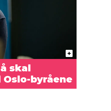
Nå skal
 Oslo-byråene