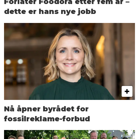
Forlater Foodora etter fem år –
dette er hans nye jobb
Nå åpner byrådet for
fossilreklame-forbud