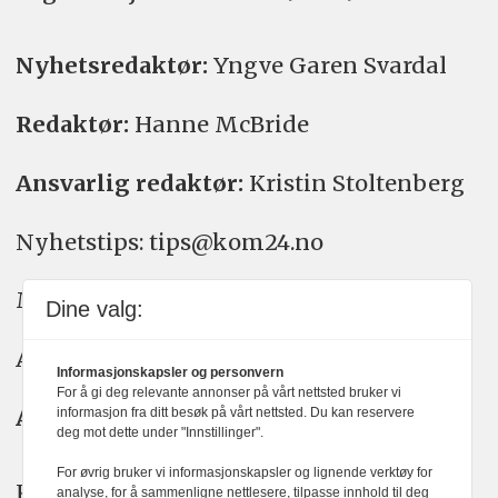
Nyhetsredaktør:
Yngve Garen Svardal
Redaktør:
Hanne McBride
Ansvarlig redaktør:
Kristin Stoltenberg
Nyhetstips: tips@kom24.no
Meninger: meninger@kom24.no
Dine valg:
Annonse: annonse@watchmedia.no
Informasjonskapsler og personvern
For å gi deg relevante annonser på vårt nettsted bruker vi
Abonnement:
kom24@watchmedia.no
informasjon fra ditt besøk på vårt nettsted. Du kan reservere
deg mot dette under "Innstillinger".
For øvrig bruker vi informasjonskapsler og lignende verktøy for
KOM24 arbeider etter Vær Varsom-
analyse, for å sammenligne nettlesere, tilpasse innhold til deg