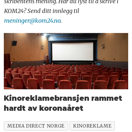
skribentens mening. Har du lyst til å skrive i
KOM24? Send ditt innlegg til
meninger@kom24.no
.
Kinoreklamebransjen rammet
hardt av koronaåret
MEDIA DIRECT NORGE
KINOREKLAME