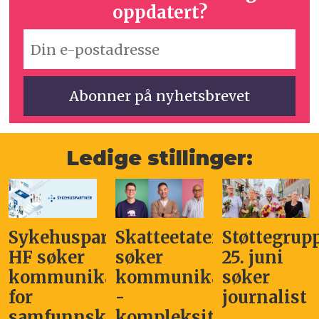
oppdatert?
Ledige stillinger:
Sykehuspartner
Skatteetaten
Støttegrup
HF søker
søker
25. juni
kommunikasjonssjef
kommunikasjonsleder
søker
for
-
journalist
samfunnskritisk
kompleksitet