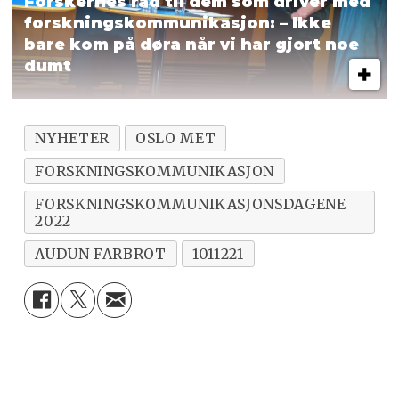
Forskernes råd til dem som driver med
forsknings­kommunikasjon: – Ikke
bare
kom på døra når vi har gjort noe
dumt
NYHETER
OSLO MET
FORSKNINGS­KOMMUNIKASJON
FORSKNINGSKOMMUNIKASJONSDAGENE
2022
AUDUN FARBROT
1011221