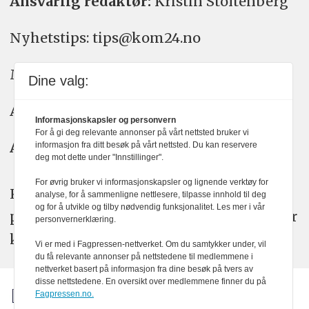
Ansvarlig redaktør:
Kristin Stoltenberg
Nyhetstips: tips@kom24.no
Meninger: meninger@kom24.no
Dine valg:
Annonse: annonse@watchmedia.no
Informasjonskapsler og personvern
For å gi deg relevante annonser på vårt nettsted bruker vi
Abonnement:
kom24@watchmedia.no
informasjon fra ditt besøk på vårt nettsted. Du kan reservere
deg mot dette under "Innstillinger".
For øvrig bruker vi informasjonskapsler og lignende verktøy for
KOM24 arbeider etter Vær Varsom-
analyse, for å sammenligne nettlesere, tilpasse innhold til deg
og for å utvikle og tilby nødvendig funksjonalitet. Les mer i vår
plakatens regler for god presseskikk. Her
personvernerklæring.
kan du lese mer om
PFUs
arbeid.
Vi er med i Fagpressen-nettverket. Om du samtykker under, vil
du få relevante annonser på nettstedene til medlemmene i
nettverket basert på informasjon fra dine besøk på tvers av
disse nettstedene. En oversikt over medlemmene finner du på
Fagpressen.no.