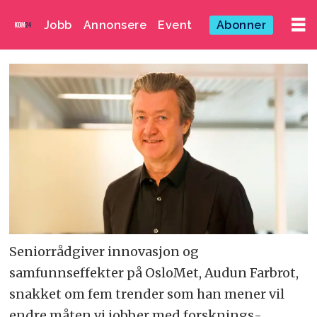
Jobb
Annonsere
Event
Abonner
Seniorrådgiver innovasjon og
samfunnseffekter på OsloMet, Audun Farbrot,
snakket om fem trender som han mener vil
endre måten vi jobber med forsknings­