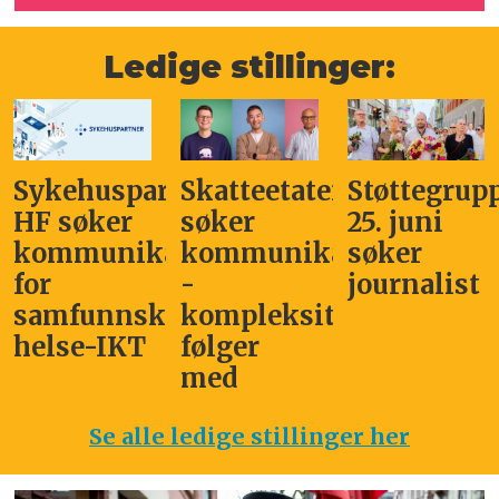
Ledige stillinger:
Sykehuspartner
Skatteetaten
Støttegrup
HF søker
søker
25. juni
kommunikasjonssjef
kommunikasjonsleder
søker
for
-
journalist
samfunnskritisk
kompleksitet
helse-IKT
følger
med
Se alle ledige stillinger her