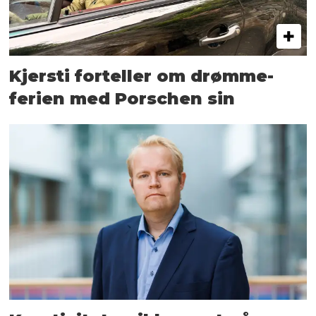
Kjersti forteller om drømme­
ferien med Porschen sin