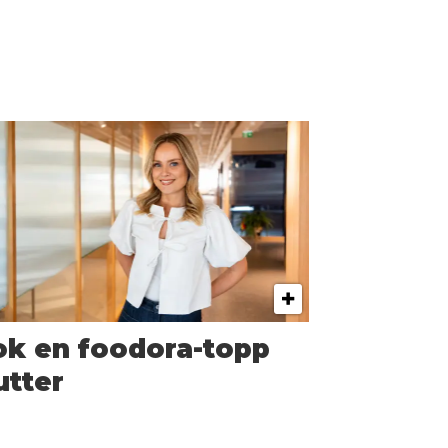
ok en foodora-topp
utter