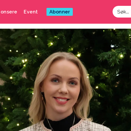
onsere
Event
Abonner
Søk