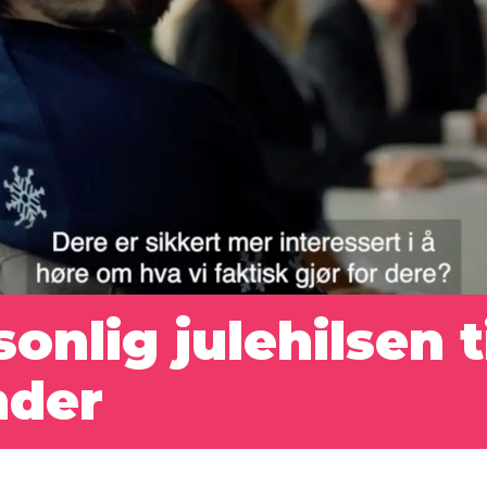
nlig julehilsen ti
nder