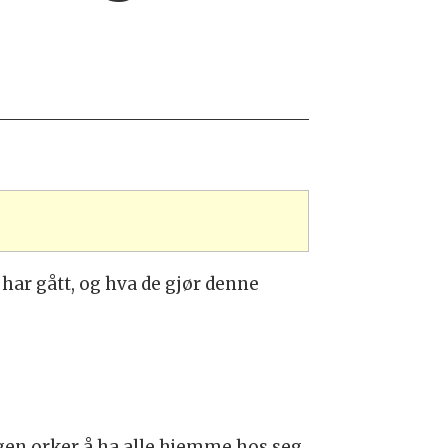
har gått, og hva de gjør denne
ingen orker å ha alle hjemme hos seg,