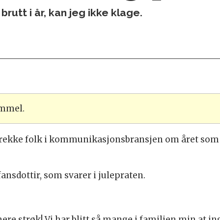
brutt i år, kan jeg ikke klage.
ammel.
n rekke folk i kommunikasjonsbransjen om året som 
efansdottir, som svarer i julepraten.
armere strøk! Vi har blitt så mange i familien min at 