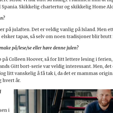
 til Spania. Skikkelig chartertur og skikkelig Home A
en?
r på julaften. Det er veldig vanlig på Island. Men ett
 elsker tapas, så selv om noen tradisjoner blir brutt i
/smake på/lese/se eller høre denne julen?
 på Colleen Hoover, så for litt lettere lesing i ferie
trands Gitt bort-serie var veldig interessant. Men, d
og litt vanskelig å få tak i, da det er mammas origina
 hvert år.
d
en i