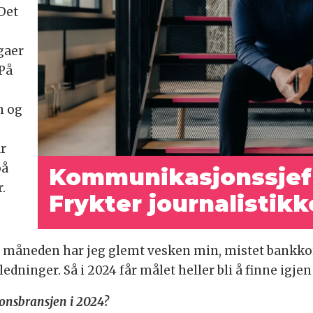
Det
gaer
 På
n og
år
på
Kommunikasjonssjef 
.
Frykter journalistikk
 måneden har jeg glemt vesken min, mistet bankkort
ledninger. Så i 2024 får målet heller bli å finne igjen
onsbransjen i 2024?