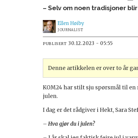
– Selv om noen tradisjoner blir 
Ellen
Høiby
JOURNALIST
30.12.2023 - 05:55
PUBLISERT
Denne artikkelen er over to år g
KOM24 har stilt sju spørsmål til e
julen.
I dag er det rådgiver i Hekt, Sara St
– Hva gjør du i julen?
– I år skal jeg faktisk feire jul i v