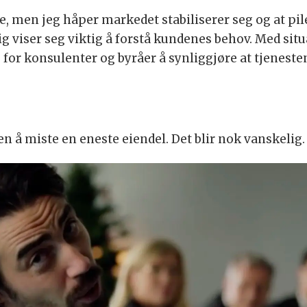
e, men jeg håper markedet stabiliserer seg og at pi
elig viser seg viktig å forstå kundenes behov. Med si
re for konsulenter og byråer å synliggjøre at tjeneste
en å miste en eneste eiendel. Det blir nok vanskelig.