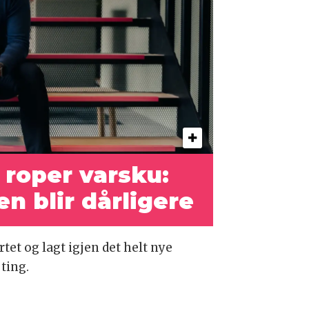
roper varsku:
en blir dårligere
et og lagt igjen det helt nye
 ting.