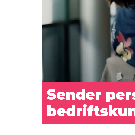
Sender perso
bedriftsku