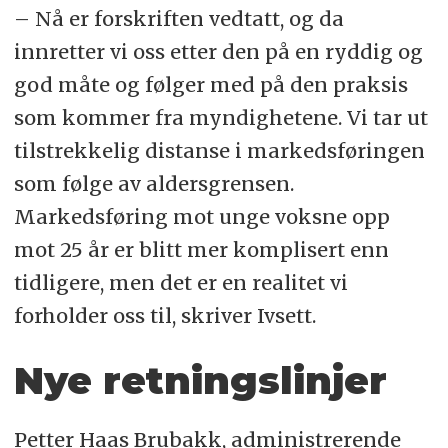
og unges helse, og det er en viktig
– Nå er forskriften vedtatt, og da
milepæl for folkehelsearbeidet vårt.
innretter vi oss etter den på en ryddig og
god måte og følger med på den praksis
– Som er vanlig ved innføring av nye
som kommer fra myndighetene. Vi tar ut
regelverk, har det kommet en del
tilstrekkelig distanse i markedsføringen
spørsmål fra bransjen og fra andre
som følge av aldersgrensen.
om hva den nye forskriften betyr i
Markedsføring mot unge voksne opp
praksis og hvordan ulike tilfeller skal
mot 25 år er blitt mer komplisert enn
tolkes. Helsedirektoratet har derfor
tidligere, men det er en realitet vi
bistått med en omfattende veileder
forholder oss til, skriver Ivsett.
og svarer også fortløpende ut
spørsmål. Det vil de også gjøre
Nye retningslinjer
fremover.
Petter Haas Brubakk, administrerende