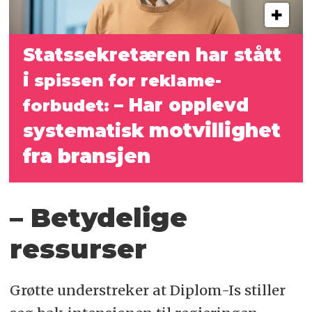
Statssekretæren har stått
i
spissen for reklame­
– Har opplevd
forbudet:
motvillighet
systematisk
fra bransjen
– Betydelige
ressurser
Grøtte understreker at Diplom-Is stiller