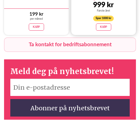
999 kr
Første året
199 kr
Spar 1000 kr
per måned
KJØP
KJØP
Ta kontakt for bedriftsabonnement
Meld deg på nyhetsbrevet!