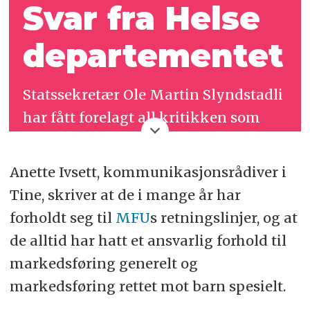
Svar fra Helse­
departementet
Statssekretær Ole Martin Slyndstadli
har fått forelagt all kritikken som
kommer fram i denne saken, og
svarer følgende:
Anette Ivsett, kommunikasjonsrådiver i
Tine, skriver at de i mange år har
– Jeg er stolt over at vi har fått på
forholdt seg til
MFU
s retningslinjer, og at
plass verdens første forbud mot
de alltid har hatt et ansvarlig forhold til
markedsføring av usunn mat og
markedsføring generelt og
drikke særlig rettet mot barn. Det er
markedsføring rettet mot barn spesielt.
viktig for å skape trygghet for barn