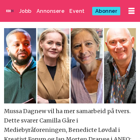
Jobb
Annonsere
Event
Abonner
Mussa Dagnew vil ha mer samarbeid på tvers.
Dette svarer Camilla Gåre i
Mediebyråforeningen, Benedicte Løvdal i
Kreativt Forum og Jan Morten Drange i ANFO: