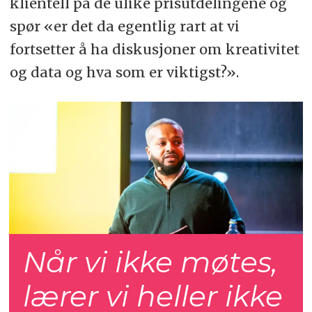
klientell på de ulike prisutdelingene og
spør «er det da egentlig rart at vi
fortsetter å ha diskusjoner om kreativitet
og data og hva som er viktigst?».
Når vi ikke møtes,
lærer vi heller ikke