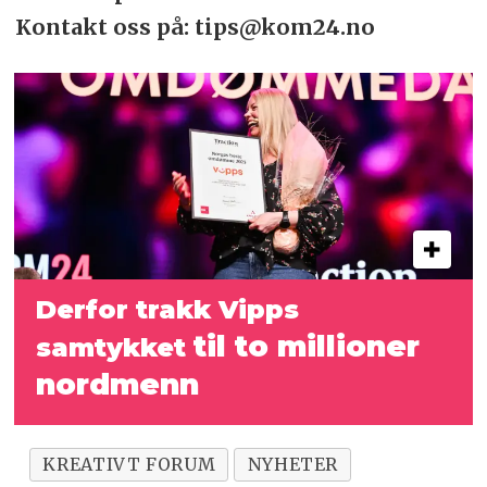
Kontakt oss på: tips@kom24.no
Derfor trakk Vipps
til to millioner
samtykket
nordmenn
KREATIVT FORUM
NYHETER