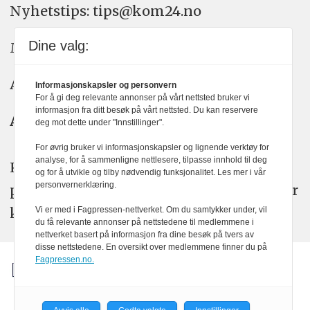
Nyhetstips: tips@kom24.no
Dine valg:
Meninger: meninger@kom24.no
Annonse: annonse@watchmedia.no
Informasjonskapsler og personvern
For å gi deg relevante annonser på vårt nettsted bruker vi
informasjon fra ditt besøk på vårt nettsted. Du kan reservere
Abonnement:
kom24@watchmedia.no
deg mot dette under "Innstillinger".
For øvrig bruker vi informasjonskapsler og lignende verktøy for
analyse, for å sammenligne nettlesere, tilpasse innhold til deg
KOM24 arbeider etter Vær Varsom-
og for å utvikle og tilby nødvendig funksjonalitet. Les mer i vår
personvernerklæring.
plakatens regler for god presseskikk. Her
kan du lese mer om
PFUs
arbeid.
Vi er med i Fagpressen-nettverket. Om du samtykker under, vil
du få relevante annonser på nettstedene til medlemmene i
nettverket basert på informasjon fra dine besøk på tvers av
disse nettstedene. En oversikt over medlemmene finner du på
Fagpressen.no.