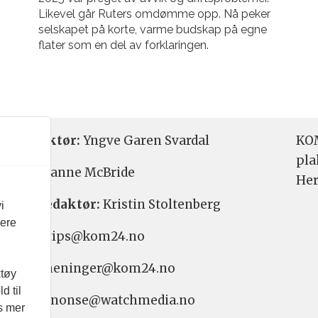
Likevel går Ruters omdømme opp. Nå peker
selskapet på korte, varme budskap på egne
flater som en del av forklaringen.
etsredaktør:
Yngve Garen Svardal
KOM
pla
aktør:
Hanne McBride
Her
varlig redaktør:
Kristin Stoltenberg
i
vere
etstips: tips@kom24.no
inger: meninger@kom24.no
ktøy
d til
onse: annonse@watchmedia.no
es mer