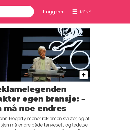
Logg inn
eklamelegenden
akter egen bransje: –
å må noe endres
John Hegarty mener reklamen svikter, og at
sjen må endre både tankesett og ledelse.