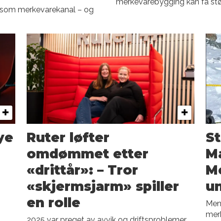
merkevarebygging kan få stø
l som merkevarekanal – og
ye
Ruter løfter
St
omdømmet etter
Ma
«drittår»: – Tror
M
«skjermsjarm» spiller
un
en rolle
Mene
merk
2025 var preget av avvik og driftsproblemer.