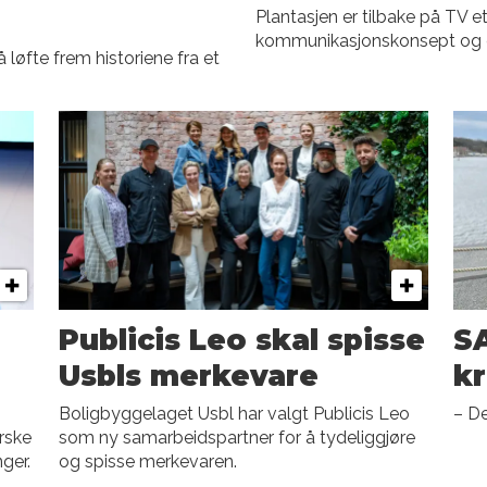
Plantasjen er tilbake på TV e
kommunikasjonskonsept og et
 løfte frem historiene fra et
Publicis Leo skal spisse
SA
Usbls merkevare
kr
Boligbyggelaget Usbl har valgt Publicis Leo
– D
rske
som ny samarbeidspartner for å tydeliggjøre
nger.
og spisse merkevaren.