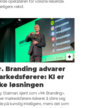
nde operatøren for voksne reisende,
erligere vekst.
. Branding advarer
rkedsførere: KI er
ke løsningen
 Stalman, kjent som «Mr. Branding»,
r markedsførere risikerer å stirre seg
de på kunstig intelligens, mens det som