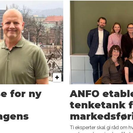
e for ny
ANFO etable
tenketank f
dagens
markedsfør
Ti eksperter skal gi råd om 