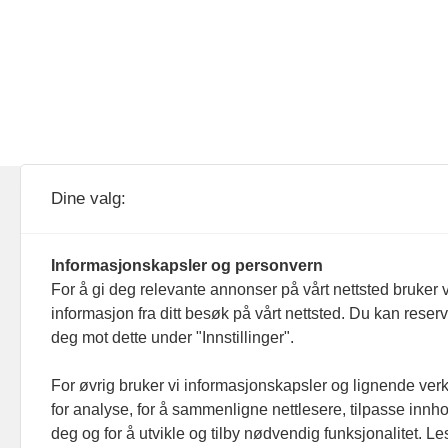
KOM24 drives av KOM24 AS.
Nyh
Dine valg:
Organisasjons­nummer: 928
Red
093 182
Informasjonskapsler og personvern
Ans
For å gi deg relevante annonser på vårt nettsted bruker v
informasjon fra ditt besøk på vårt nettsted. Du kan reser
Nyh
deg mot dette under "Innstillinger".
Men
For øvrig bruker vi informasjonskapsler og lignende ver
for analyse, for å sammenligne nettlesere, tilpasse innhol
Ann
deg og for å utvikle og tilby nødvendig funksjonalitet. L