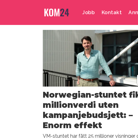
Jobb
Kontakt
Ann
Emne:
merkevarebyggin
Norwegian-stuntet fi
millionverdi uten
kampanjebudsjett: –
Enorm effekt
VM-stuntet har fått 25 millioner visninger