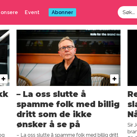
onsere
Event
Abonner
Søk
g
kk
– La oss slutte å
R
spamme folk med billig
sl
dritt som de ikke
N
ønsker å se på
Sir 
bran
 og
– La oss slutte å spamme folk med billig dritt