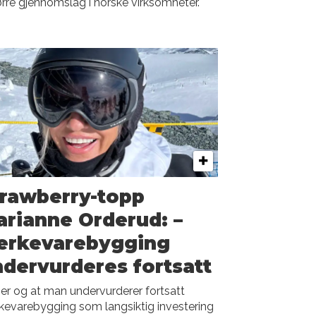
rre gjennomslag i norske virksomheter.
rawberry-topp
rianne Orderud: –
erkevarebygging
dervurderes fortsatt
r og at man undervurderer fortsatt
evarebygging som langsiktig investering