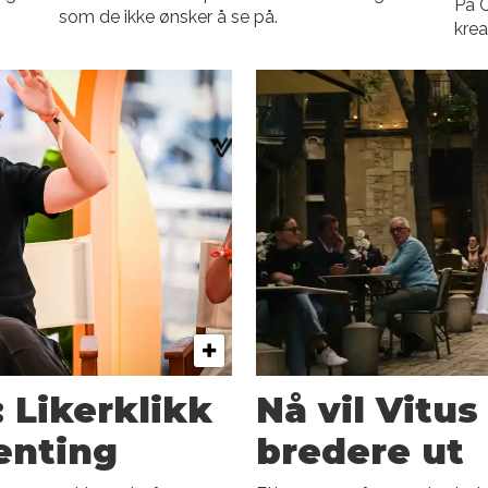
På C
som de ikke ønsker å se på.
krea
 Likerklikk
Nå vil Vitus
enting
bredere ut