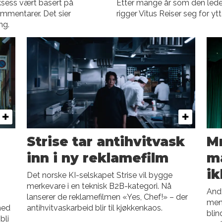
uksess vært basert på
Etter mange år som den lede
ommentarer. Det sier
rigger Vitus Reiser seg for ytt
ng.
Strise tar antihvitvask
Mr
inn i ny reklamefilm
ma
ik
Det norske KI-selskapet Strise vil bygge
merkevare i en teknisk B2B-kategori. Nå
Andy
lanserer de reklamefilmen «Yes, Chef!» – der
mene
med
antihvitvaskarbeid blir til kjøkkenkaos.
blin
bli