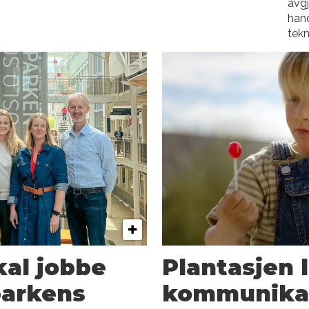
avgj
han
tekn
al jobbe
Plantasjen 
parkens
kommunika