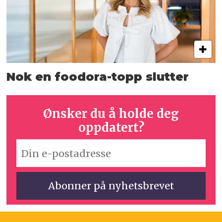
Nok en foodora-topp slutter
Ønsker du å holde deg
oppdatert?