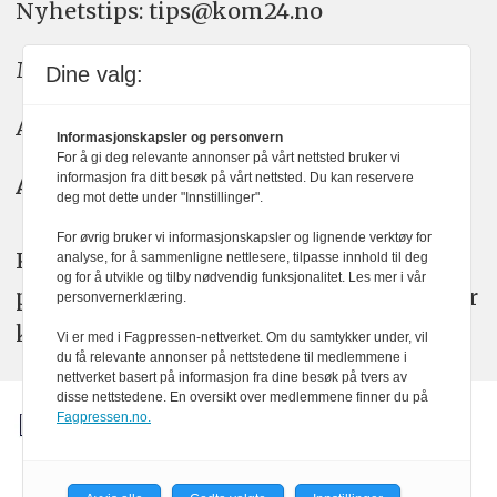
Nyhetstips: tips@kom24.no
Meninger: meninger@kom24.no
Dine valg:
Annonse: annonse@watchmedia.no
Informasjonskapsler og personvern
For å gi deg relevante annonser på vårt nettsted bruker vi
informasjon fra ditt besøk på vårt nettsted. Du kan reservere
Abonnement:
kom24@watchmedia.no
deg mot dette under "Innstillinger".
For øvrig bruker vi informasjonskapsler og lignende verktøy for
KOM24 arbeider etter Vær Varsom-
analyse, for å sammenligne nettlesere, tilpasse innhold til deg
og for å utvikle og tilby nødvendig funksjonalitet. Les mer i vår
plakatens regler for god presseskikk. Her
personvernerklæring.
kan du lese mer om
PFUs
arbeid.
Vi er med i Fagpressen-nettverket. Om du samtykker under, vil
du få relevante annonser på nettstedene til medlemmene i
nettverket basert på informasjon fra dine besøk på tvers av
disse nettstedene. En oversikt over medlemmene finner du på
Fagpressen.no.