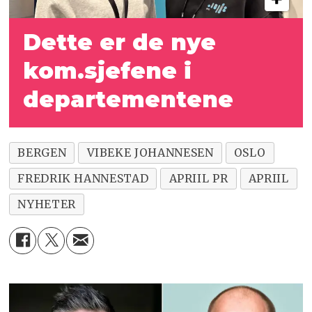
Dette er de nye
kom.sjefene i
departementene
BERGEN
VIBEKE JOHANNESEN
OSLO
FREDRIK HANNESTAD
APRIIL PR
APRIIL
NYHETER