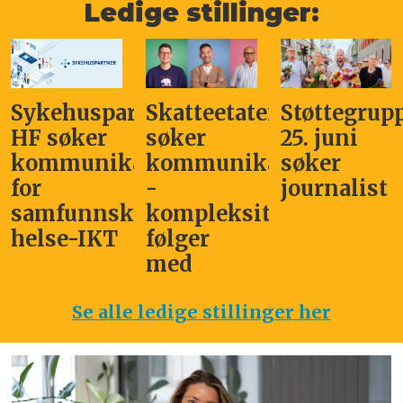
Ledige stillinger:
Sykehuspartner
Skatteetaten
Støttegrup
HF søker
søker
25. juni
kommunikasjonssjef
kommunikasjonsleder
søker
for
-
journalist
samfunnskritisk
kompleksitet
helse-IKT
følger
med
Se alle ledige stillinger her