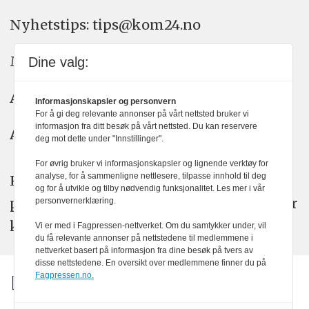
Nyhetstips: tips@kom24.no
Meninger: meninger@kom24.no
Dine valg:
Annonse: annonse@watchmedia.no
Informasjonskapsler og personvern
For å gi deg relevante annonser på vårt nettsted bruker vi
informasjon fra ditt besøk på vårt nettsted. Du kan reservere
Abonnement:
kom24@watchmedia.no
deg mot dette under "Innstillinger".
For øvrig bruker vi informasjonskapsler og lignende verktøy for
analyse, for å sammenligne nettlesere, tilpasse innhold til deg
KOM24 arbeider etter Vær Varsom-
og for å utvikle og tilby nødvendig funksjonalitet. Les mer i vår
plakatens regler for god presseskikk. Her
personvernerklæring.
kan du lese mer om
PFUs
arbeid.
Vi er med i Fagpressen-nettverket. Om du samtykker under, vil
du få relevante annonser på nettstedene til medlemmene i
nettverket basert på informasjon fra dine besøk på tvers av
disse nettstedene. En oversikt over medlemmene finner du på
Fagpressen.no.