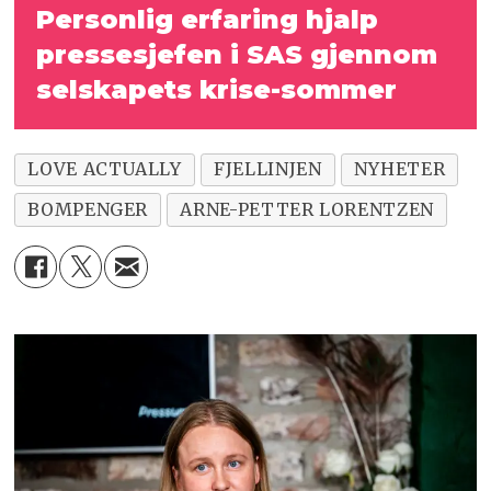
Personlig erfaring hjalp
pressesjefen i SAS gjennom
selskapets krise-sommer
LOVE ACTUALLY
FJELLINJEN
NYHETER
BOMPENGER
ARNE-PETTER LORENTZEN