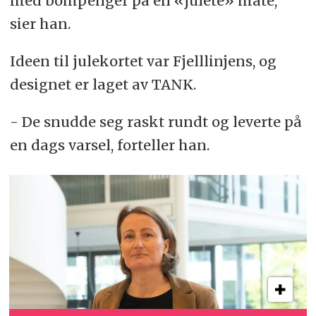
med bompenger på en «julete» måte,
sier han.
Ideen til julekortet var Fjelllinjens, og
designet er laget av TANK.
- De snudde seg raskt rundt og leverte på
en dags varsel, forteller han.