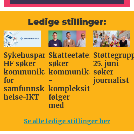
Ledige stillinger:
Sykehuspartner
Skatteetaten
Støttegrup
HF søker
søker
25. juni
kommunikasjonssjef
kommunikasjonsleder
søker
for
-
journalist
samfunnskritisk
kompleksitet
helse-IKT
følger
med
Se alle ledige stillinger her