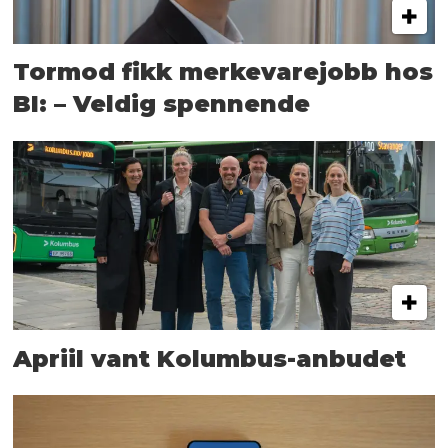
Tormod fikk merkevarejobb hos
BI: – Veldig spennende
Apriil vant Kolumbus-anbudet