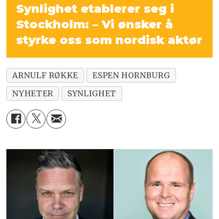
Synlighet etablerer seg i
Stockholm: – Vi ønsker å
styrke oss som nordisk aktør
ARNULF RØKKE
ESPEN HORNBURG
NYHETER
SYNLIGHET