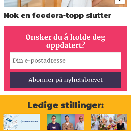
Nok en foodora-topp slutter
Ønsker du å holde deg
oppdatert?
Ledige stillinger: