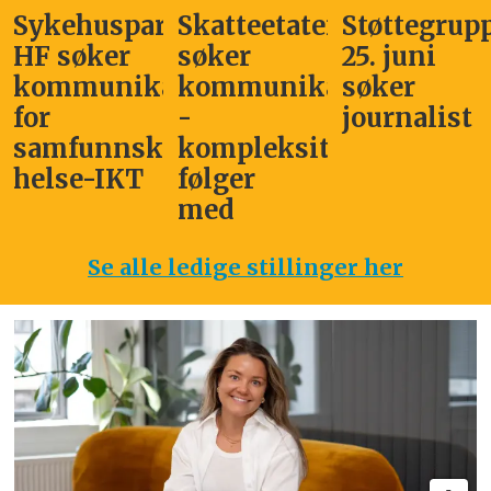
Sykehuspartner
Skatteetaten
Støttegrup
HF søker
søker
25. juni
kommunikasjonssjef
kommunikasjonsleder
søker
for
-
journalist
samfunnskritisk
kompleksitet
helse-IKT
følger
med
Se alle ledige stillinger her