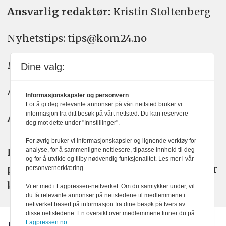
Ansvarlig redaktør:
Kristin Stoltenberg
Nyhetstips: tips@kom24.no
Meninger: meninger@kom24.no
Dine valg:
Annonse: annonse@watchmedia.no
Informasjonskapsler og personvern
For å gi deg relevante annonser på vårt nettsted bruker vi
informasjon fra ditt besøk på vårt nettsted. Du kan reservere
Abonnement:
kom24@watchmedia.no
deg mot dette under "Innstillinger".
For øvrig bruker vi informasjonskapsler og lignende verktøy for
KOM24 arbeider etter Vær Varsom-
analyse, for å sammenligne nettlesere, tilpasse innhold til deg
og for å utvikle og tilby nødvendig funksjonalitet. Les mer i vår
plakatens regler for god presseskikk. Her
personvernerklæring.
kan du lese mer om
PFUs
arbeid.
Vi er med i Fagpressen-nettverket. Om du samtykker under, vil
du få relevante annonser på nettstedene til medlemmene i
nettverket basert på informasjon fra dine besøk på tvers av
disse nettstedene. En oversikt over medlemmene finner du på
Fagpressen.no.