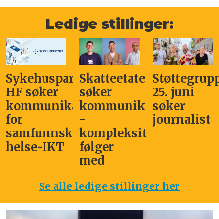
Ledige stillinger:
Sykehuspartner
Skatteetaten
Støttegrup
HF søker
søker
25. juni
kommunikasjonssjef
kommunikasjonsleder
søker
for
-
journalist
samfunnskritisk
kompleksitet
helse-IKT
følger
med
Se alle ledige stillinger her