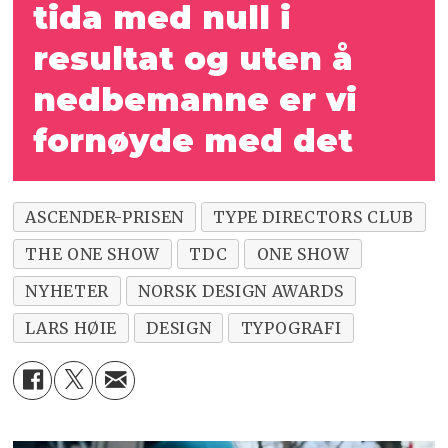
tida med null i
resultat og uten å
nedbemanne er vi
fornøyde med det
ASCENDER-PRISEN
TYPE DIRECTORS CLUB
THE ONE SHOW
TDC
ONE SHOW
NYHETER
NORSK DESIGN AWARDS
LARS HØIE
DESIGN
TYPOGRAFI