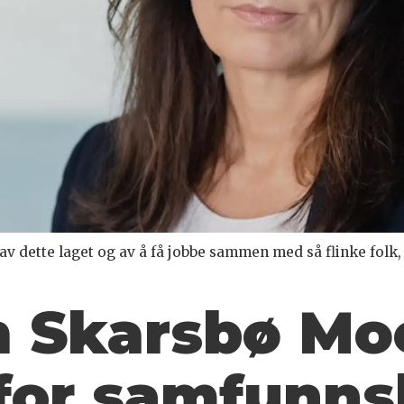
el av dette laget og av å få jobbe sammen med så flinke fol
h Skarsbø Mo
 for samfunn