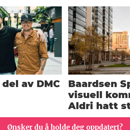
n del av DMC
Baardsen Sp
visuell kom
Aldri hatt 
Ønsker du å holde deg oppdatert?