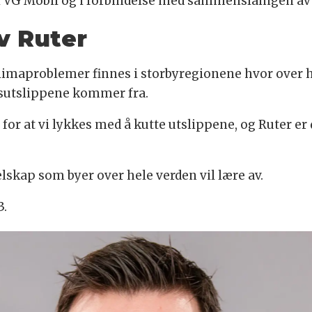
g i VG Mobil og i forbindelse med sammenslåingen av
v Ruter
imaproblemer finnes i storbyregionene hvor over h
ssutslippene kommer fra.
or at vi lykkes med å kutte utslippene, og Ruter er 
lskap som byer over hele verden vil lære av.
3.