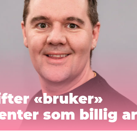
fter «bruker»
enter som billig a