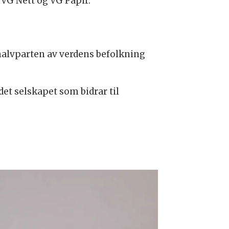
 VG Nett og VG Papir.
alvparten av verdens befolkning
det selskapet som bidrar til