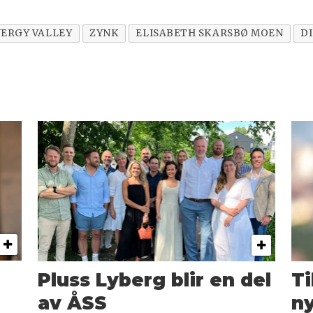
ERGY VALLEY
ZYNK
ELISABETH SKARSBØ MOEN
D
Pluss Lyberg blir en del
T
av ÅSS
ny