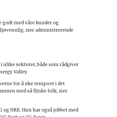
re godt med våre kunder og
miljøvennlig, sier administrerende
i ulike sektorer, både som rådgiver
ergy Valley.
iverne for å øke tempoet i det
 sammen med så flinke folk, sier
VG og NRK. Hun har også jobbet med