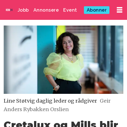
Jobb
Annonsere
Event
Abonner
Line Støtvig daglig leder og rådgiver
Geir
Anders Rybakken Orslien
Cretalux og Mills blir