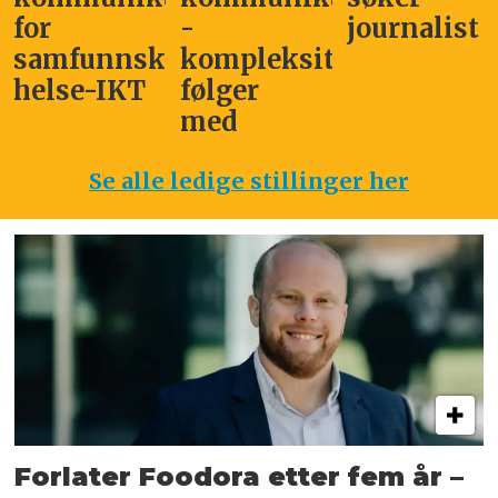
for
-
journalist
samfunnskritisk
kompleksitet
helse-IKT
følger
med
Se alle ledige stillinger her
Forlater Foodora etter fem år –