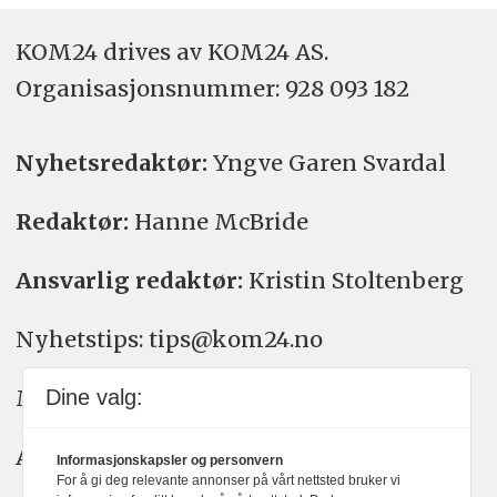
KOM24 drives av KOM24 AS.
Organisasjons­nummer: 928 093 182
Nyhetsredaktør:
Yngve Garen Svardal
Redaktør:
Hanne McBride
Ansvarlig redaktør:
Kristin Stoltenberg
Nyhetstips: tips@kom24.no
Meninger: meninger@kom24.no
Dine valg:
Annonse: annonse@watchmedia.no
Informasjonskapsler og personvern
For å gi deg relevante annonser på vårt nettsted bruker vi