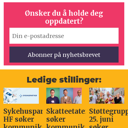
Ønsker du å holde deg
oppdatert?
Ledige stillinger:
Sykehuspartner
Skatteetaten
Støttegrup
HF søker
søker
25. juni
kommunikasjonssjef
kommunikasjonsleder
søker