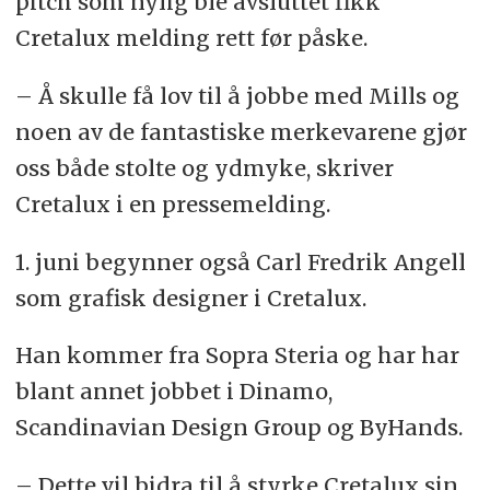
pitch som nylig ble avsluttet fikk
Cretalux melding rett før påske.
– Å skulle få lov til å jobbe med Mills og
noen av de fantastiske merkevarene gjør
oss både stolte og ydmyke, skriver
Cretalux i en pressemelding.
1. juni begynner også Carl Fredrik Angell
som grafisk designer i Cretalux.
Han kommer fra Sopra Steria og har har
blant annet jobbet i Dinamo,
Scandinavian Design Group og ByHands.
– Dette vil bidra til å styrke Cretalux sin