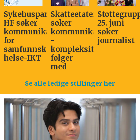
Sykehuspartner
Skatteetaten
Støttegrup
HF søker
søker
25. juni
kommunikasjonssjef
kommunikasjonsleder
søker
for
-
journalist
samfunnskritisk
kompleksitet
helse-IKT
følger
med
Se alle ledige stillinger her