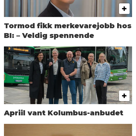
Tormod fikk merkevarejobb hos
BI: – Veldig spennende
Apriil vant Kolumbus-anbudet