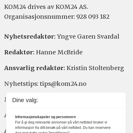
KOM24 drives av KOM24 AS.
Organisasjons­nummer: 928 093 182
Nyhetsredaktør:
Yngve Garen Svardal
Redaktør:
Hanne McBride
Ansvarlig redaktør:
Kristin Stoltenberg
Nyhetstips: tips@kom24.no
Meninger: meninger@kom24.no
Dine valg:
Annonse: annonse@watchmedia.no
Informasjonskapsler og personvern
For å gi deg relevante annonser på vårt nettsted bruker vi
informasjon fra ditt besøk på vårt nettsted. Du kan reservere
Abonnement:
kom24@watchmedia.no