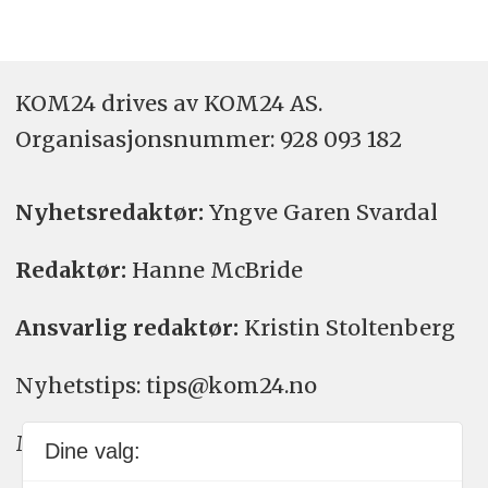
KOM24 drives av KOM24 AS.
Organisasjons­nummer: 928 093 182
Nyhetsredaktør:
Yngve Garen Svardal
Redaktør:
Hanne McBride
Ansvarlig redaktør:
Kristin Stoltenberg
Nyhetstips: tips@kom24.no
Meninger: meninger@kom24.no
Dine valg: