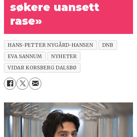
søkere uansett
rase»
HANS-PETTER NYGÅRD-HANSEN
DNB
EVA SANNUM
NYHETER
VIDAR KORSBERG DALSBØ