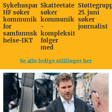
Sykehuspartner
Skatteetaten
Støttegrup
HF søker
søker
25. juni
kommunikasjonssjef
kommunikasjonsleder
søker
for
-
journalist
samfunnskritisk
kompleksitet
helse-IKT
følger
med
Se alle ledige stillinger her