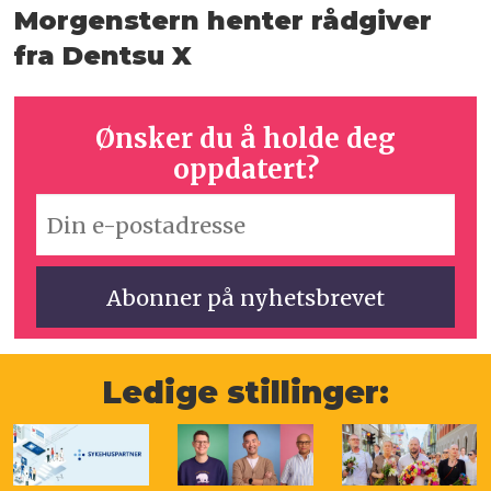
Morgenstern henter rådgiver
fra Dentsu X
Ønsker du å holde deg
oppdatert?
Ledige stillinger: