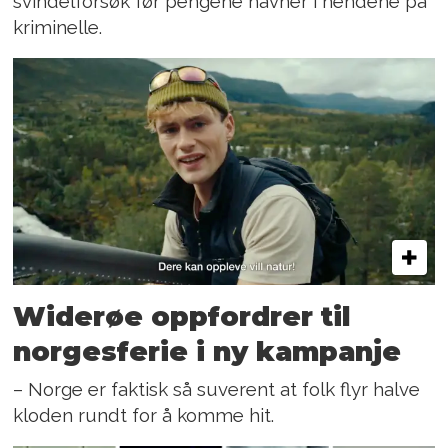
svindelforsøk før pengene havner i hendene på
kriminelle.
Widerøe oppfordrer til
norgesferie i ny kampanje
– Norge er faktisk så suverent at folk flyr halve
kloden rundt for å komme hit.