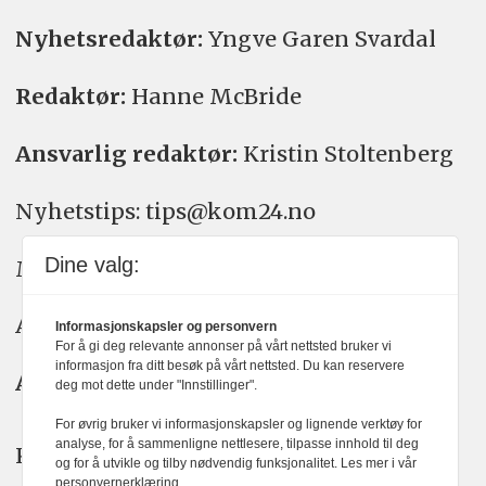
Nyhetsredaktør:
Yngve Garen Svardal
Redaktør:
Hanne McBride
Ansvarlig redaktør:
Kristin Stoltenberg
Nyhetstips: tips@kom24.no
Dine valg:
Meninger: meninger@kom24.no
Annonse: annonse@watchmedia.no
Informasjonskapsler og personvern
For å gi deg relevante annonser på vårt nettsted bruker vi
informasjon fra ditt besøk på vårt nettsted. Du kan reservere
Abonnement:
kom24@watchmedia.no
deg mot dette under "Innstillinger".
For øvrig bruker vi informasjonskapsler og lignende verktøy for
analyse, for å sammenligne nettlesere, tilpasse innhold til deg
KOM24 arbeider etter Vær Varsom-
og for å utvikle og tilby nødvendig funksjonalitet. Les mer i vår
personvernerklæring.