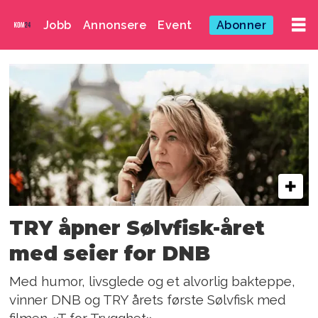
Jobb
Annonsere
Event
Abonner
Emne:
bacon
TRY åpner Sølvfisk-året
med seier for DNB
Med humor, livsglede og et alvorlig bakteppe,
vinner DNB og TRY årets første Sølvfisk med