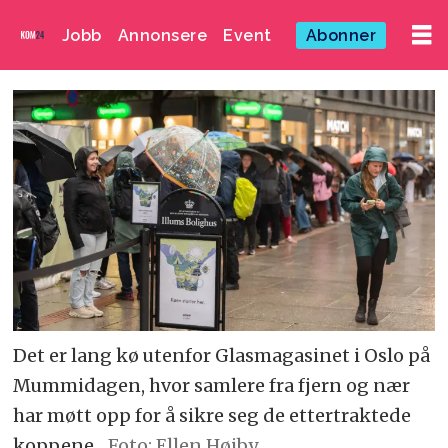
Jobb
Annonsere
Event
Abonner
Det er lang kø utenfor Glasmagasinet i Oslo på
Mummidagen, hvor samlere fra fjern og nær
har møtt opp for å sikre seg de ettertraktede
koppene.
Foto: Ellen Høiby