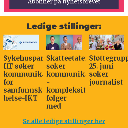
Ledige stillinger:
ykehuspartner
Skatteetaten
Støttegruppa
K
F søker
søker
25. juni
s
ommunikasjonssjef
kommunikasjonsleder
søker
K
or
-
journalist
-
amfunnskritisk
kompleksitet
k
else-IKT
følger
o
med
m
Se alle ledige stillinger her