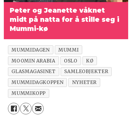
Peter og Jeanette våknet
midt på natta for å stille seg i
Mummi-kø
MUMMIDAGEN
MUMMI
MOOMIN ARABIA
OSLO
KØ
GLASMAGASINET
SAMLEOBJEKTER
MUMMIDAGKOPPEN
NYHETER
MUMMIKOPP