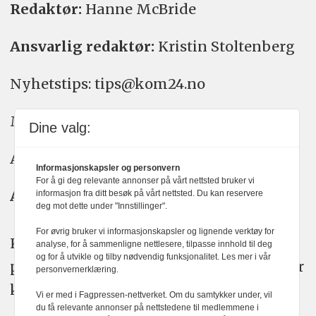
Redaktør:
Hanne McBride
Ansvarlig redaktør:
Kristin Stoltenberg
Nyhetstips: tips@kom24.no
Meninger: meninger@kom24.no
Dine valg:
Annonse: annonse@watchmedia.no
Informasjonskapsler og personvern
For å gi deg relevante annonser på vårt nettsted bruker vi
Abonnement:
kom24@watchmedia.no
informasjon fra ditt besøk på vårt nettsted. Du kan reservere
deg mot dette under "Innstillinger".
For øvrig bruker vi informasjonskapsler og lignende verktøy for
KOM24 arbeider etter Vær Varsom-
analyse, for å sammenligne nettlesere, tilpasse innhold til deg
og for å utvikle og tilby nødvendig funksjonalitet. Les mer i vår
plakatens regler for god presseskikk. Her
personvernerklæring.
kan du lese mer om
PFUs
arbeid.
Vi er med i Fagpressen-nettverket. Om du samtykker under, vil
du få relevante annonser på nettstedene til medlemmene i